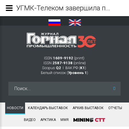
УГМК-Телеком завершила проектирование системы позиционирования для «Башкирской золотодобывающей компании» - Журнал Горная промышленность
ISSN
1609-9192
(print)
ISSN
2587-9138
(online)
Scopus
Q2
Ι ВАК РФ (
K1
)
Белый список (
Уровень 1
)
Искать...
НОВОСТИ
КАЛЕНДАРЬ ВЫСТАВОК
АРХИВ ВЫСТАВОК
ОТЧЕТЫ
ВИДЕО
АРКТИКА
MWR