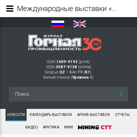
Международные выставки «Недра России» и «Уголь России и Майнинг» начали работу в Новокузнецке - Журнал Горная промышленность
ISSN
1609-9192
(print)
ISSN
2587-9138
(online)
Scopus
Q2
Ι ВАК РФ (
K1
)
Белый список (
Уровень 1
)
Искать...
НОВОСТИ
КАЛЕНДАРЬ ВЫСТАВОК
АРХИВ ВЫСТАВОК
ОТЧЕТЫ
ВИДЕО
АРКТИКА
MWR