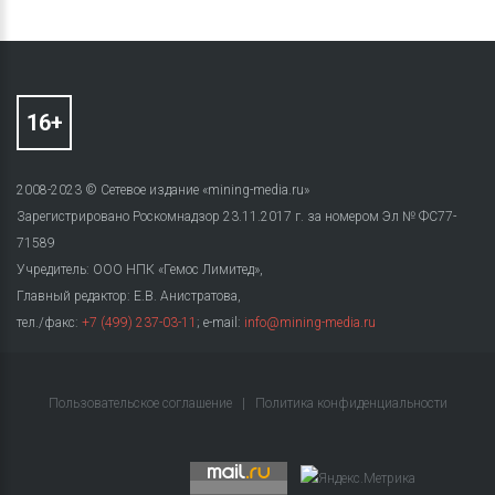
2008-2023 © Сетевое издание «mining-media.ru»
Зарегистрировано Роскомнадзор 23.11.2017 г. за номером Эл № ФС77-
71589
Учредитель: ООО НПК «Гемос Лимитед»,
Главный редактор: Е.В. Анистратова,
тел./факс:
+7 (499) 237-03-11
; e-mail:
info@mining-media.ru
Пользовательское соглашение
|
Политика конфиденциальности