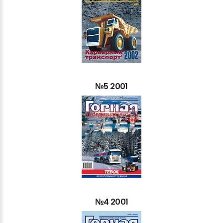
№5
2001
№4
2001