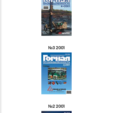
№3
2001
№2
2001