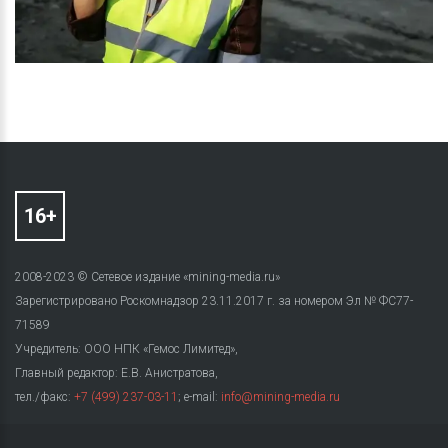
2008-2023 © Сетевое издание «mining-media.ru»
Зарегистрировано Роскомнадзор 23.11.2017 г. за номером Эл № ФС77-
71589
Учредитель: ООО НПК «Гемос Лимитед»,
Главный редактор: Е.В. Анистратова,
тел./факс:
+7 (499) 237-03-11
; e-mail:
info@mining-media.ru