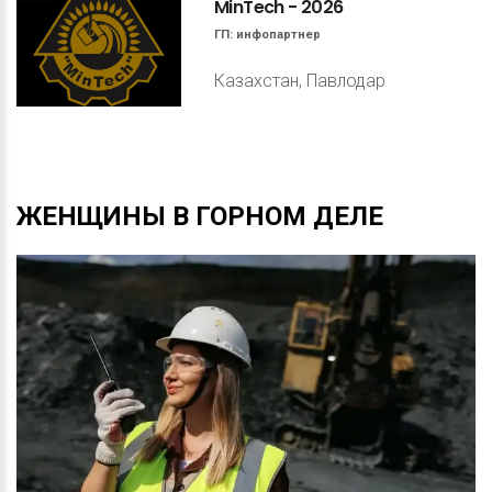
MinTech
-
2026
ГП:
инфопартнер
Казахстан, Павлодар
ЖЕНЩИНЫ
В
ГОРНОМ
ДЕЛЕ