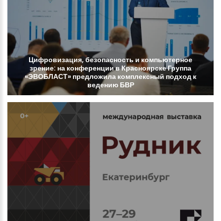
Цифровизация,
безопасность
и
компьютерное
зрение:
на
конференции
в
Красноярске
Группа
«ЭВОБЛАСТ»
предложила
комплексный
подход
к
ведению
БВР