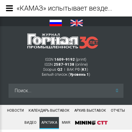
«КАМАЗ» испытывает вездеход «Арктика» с изламывающейся рамой - Журнал Горная промышленность
ISSN
1609-9192
(print)
ISSN
2587-9138
(online)
Scopus
Q2
Ι ВАК РФ (
K1
)
Белый список (
Уровень 1
)
Искать...
НОВОСТИ
КАЛЕНДАРЬ ВЫСТАВОК
АРХИВ ВЫСТАВОК
ОТЧЕТЫ
ВИДЕО
АРКТИКА
MWR