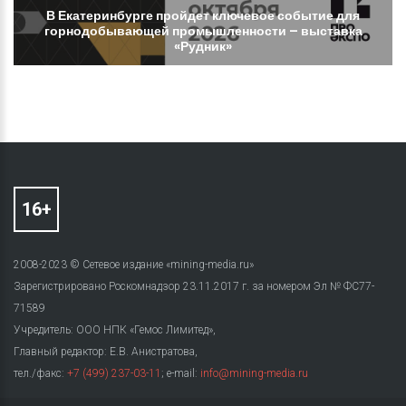
В
Екатеринбурге
пройдет
ключевое
событие
для
горнодобывающей
промышленности
–
выставка
«Рудник»
2008-2023 © Сетевое издание «mining-media.ru»
Зарегистрировано Роскомнадзор 23.11.2017 г. за номером Эл № ФС77-
71589
Учредитель: ООО НПК «Гемос Лимитед»,
Главный редактор: Е.В. Анистратова,
тел./факс:
+7 (499) 237-03-11
; e-mail:
info@mining-media.ru