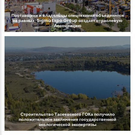
Поставщики
и
владельцы
спецтехники
объединятся
на
равных:
Sigma
Expo
Group
создает
отраслевую
Ассоциацию
Строительство
Тасеевского
ГОКа
получило
положительное
заключение
государственной
экологической
экспертизы