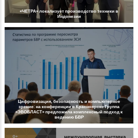
«ЧЕТРА»
локализует
производство
техники
в
Индонезии
Цифровизация,
безопасность
и
компьютерное
зрение:
на
конференции
в
Красноярске
Группа
«ЭВОБЛАСТ»
предложила
комплексный
подход
к
ведению
БВР