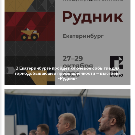
В
Екатеринбурге
пройдет
ключевое
событие
для
горнодобывающей
промышленности
–
выставка
«Рудник»