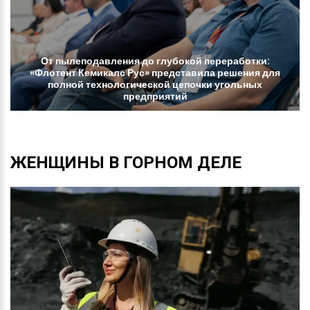
От
пылеподавления
до
глубокой
переработки:
«Флотент
Кемикалс
Рус»
представила
решения
для
полной
технологической
цепочки
угольных
предприятий
ЖЕНЩИНЫ
В
ГОРНОМ
ДЕЛЕ