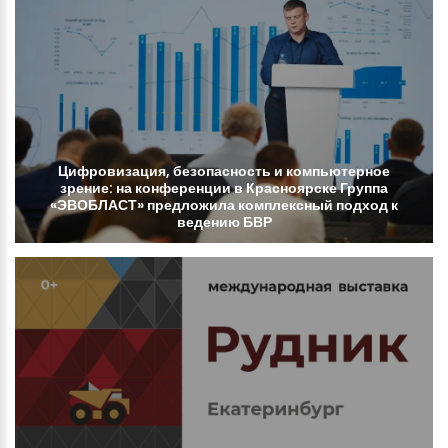
Цифровизация,
безопасность
и
компьютерное
зрение:
на
конференции
в
Красноярске
Группа
«ЭВОБЛАСТ»
предложила
комплексный
подход
к
ведению
БВР