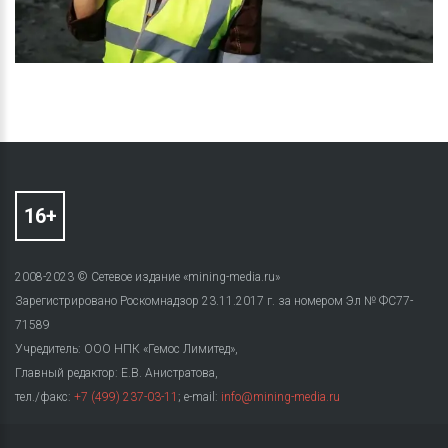
2008-2023 © Сетевое издание «mining-media.ru»
Зарегистрировано Роскомнадзор 23.11.2017 г. за номером Эл № ФС77-
71589
Учредитель: ООО НПК «Гемос Лимитед»,
Главный редактор: Е.В. Анистратова,
тел./факс:
+7 (499) 237-03-11
; e-mail:
info@mining-media.ru