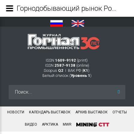
Горнодобывающий рынок России. Как выглядит добывающая отрасль в 2019 году? - Журнал Горная промышленность
ISSN
1609-9192
(print)
ISSN
2587-9138
(online)
Scopus
Q2
Ι ВАК РФ (
K1
)
Белый список (
Уровень 1
)
Искать...
НОВОСТИ
КАЛЕНДАРЬ ВЫСТАВОК
АРХИВ ВЫСТАВОК
ОТЧЕТЫ
ВИДЕО
АРКТИКА
MWR