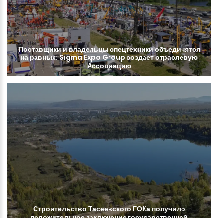
Поставщики
и
владельцы
спецтехники
объединятся
на
равных:
Sigma
Expo
Group
создает
отраслевую
Ассоциацию
Строительство
Тасеевского
ГОКа
получило
положительное
заключение
государственной