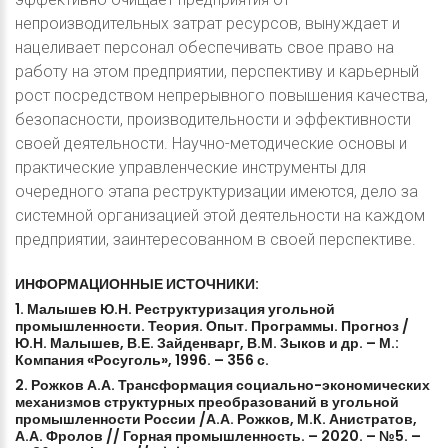
непроизводительных затрат ресурсов, вынуждает и
нацеливает персонал обеспечивать свое право на
работу на этом предприятии, перспективу и карьерный
рост посредством непрерывного повышения качества,
безопасности, производительности и эффективности
своей деятельности. Научно-методические основы и
практические управленческие инструменты для
очередного этапа реструктуризации имеются, дело за
системной организацией этой деятельности на каждом
предприятии, заинтересованном в своей перспективе.
ИНФОРМАЦИОННЫЕ
ИСТОЧНИКИ:
1.
Малышев
Ю.Н.
Реструктуризация
угольной
промышленности.
Теория.
Опыт.
Программы.
Прогноз
/
Ю.Н.
Малышев,
В.Е.
Зайденварг,
В.М.
Зыков
и
др.
–
М.:
Компания
«Росуголь»,
1996.
–
356
с.
2.
Рожков
А.А.
Трансформация
социально-экономических
механизмов
структурных
преобразований
в
угольной
промышленности
России
/А.А.
Рожков,
М.К.
Анистратов,
А.А.
Фролов
//
Горная
промышленность.
–
2020.
–
№5.
–