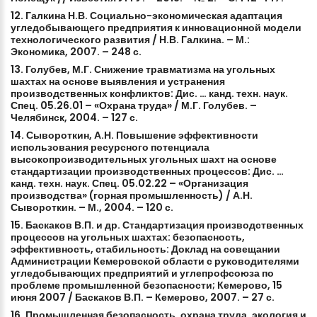
12.
Галкина
Н.В.
Социально-экономическая
адаптация
угледобывающего
предприятия
к
инновационной
модели
технологического
развития
/
Н.В.
Галкина.
–
М.:
Экономика,
2007.
–
248
с.
13.
Голубев,
М.Г.
Снижение
травматизма
на
угольных
шахтах
на
основе
выявления
и
устранения
производственных
конфликтов:
Дис.
…
канд.
техн.
наук.
Спец.
05.26.01
–
«Охрана
труда»
/
М.Г.
Голубев.
–
Челябинск,
2004.
–
127
с.
14.
Сывороткин,
А.Н.
Повышение
эффективности
использования
ресурсного
потенциала
высокопроизводительных
угольных
шахт
на
основе
стандартизации
производственных
процессов:
Дис.
…
канд.
техн.
наук.
Спец.
05.02.22
–
«Организация
производства»
(горная
промышленность)
/
А.Н.
Сывороткин.
–
М.,
2004.
–
120
с.
15.
Баскаков
В.П.
и
др.
Стандартизация
производственных
процессов
на
угольных
шахтах:
безопасность,
эффективность,
стабильность:
Доклад
на
совещании
Администрации
Кемеровской
области
с
руководителями
угледобывающих
предприятий
и
углепрофсоюза
по
проблеме
промышленной
безопасности;
Кемерово,
15
июня
2007
/
Баскаков
В.П.
–
Кемерово,
2007.
–
27
с.
16.
Промышленная
безопасность,
охрана
труда,
экология
и