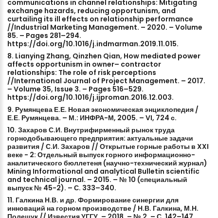
communications
in
channel
relationships:
Mitigating
exchange
hazards,
reducing
opportunism,
and
curtailing
its
ill
effects
on
relationship
performance
//Industrial
Marketing
Management.
–
2020.
–
Volume
85.
–
Pages
281–294.
https://doi.org/10.1016/j.indmarman.2019.11.015.
8.
Lianying
Zhang,
Qinzhen
Qian,
How
mediated
power
affects
opportunism
in
owner–
contractor
relationships:
The
role
of
risk
perceptions
//International
Journal
of
Project
Management.
–
2017.
–
Volume
35,
Issue
3.
–
Pages
516–529.
https://doi.org/10.1016/j.ijproman.2016.12.003.
9.
Румянцева
Е.Е.
Новая
экономическая
энциклопедия
/
Е.Е.
Румянцева.
–
М.:
ИНФРА-М,
2005.
–
VI,
724
с.
10.
Захаров
С.И.
Внутрифирменный
рынок
труда
горнодобывающего
предприятия:
актуальные
задачи
развития
/
С.И.
Захаров
//
Открытые
горные
работы
в
XXI
веке
-
2:
Отдельный
выпуск
горного
информационно-
аналитического
бюллетеня
(научно-технический
журнал)
Mining
Informational
and
analytical
Bulletin
scientific
and
technical
journal.
–
2015.
–
№
10
(специальный
выпуск
№
45-2).
–
С.
333–340.
11.
Галкина
Н.В.
и
др.
Формирование
синергии
для
инноваций
на
горном
производстве
/
Н.В.
Галкина,
М.Н.
Полещук
//
Известия
УГГУ.
–
2018.
–
№
2.
–
С.
142–147.