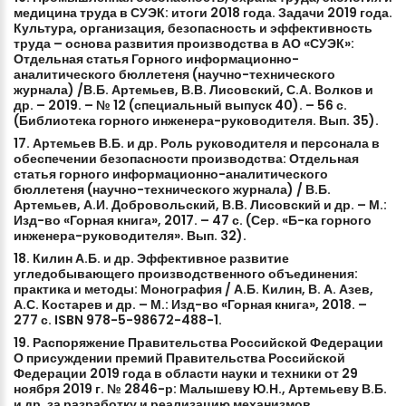
медицина
труда
в
СУЭК:
итоги
2018
года.
Задачи
2019
года.
Культура,
организация,
безопасность
и
эффективность
труда
–
основа
развития
производства
в
АО
«СУЭК»:
Отдельная
статья
Горного
информационно-
аналитического
бюллетеня
(научно-технического
журнала)
/В.Б.
Артемьев,
В.В.
Лисовский,
С.А.
Волков
и
др.
–
2019.
–
№
12
(специальный
выпуск
40).
–
56
с.
(Библиотека
горного
инженера-руководителя.
Вып.
35).
17.
Артемьев
В.Б.
и
др.
Роль
руководителя
и
персонала
в
обеспечении
безопасности
производства:
Отдельная
статья
горного
информационно-аналитического
бюллетеня
(научно-технического
журнала)
/
В.Б.
Артемьев,
А.И.
Добровольский,
В.В.
Лисовский
и
др.
–
М.:
Изд-во
«Горная
книга»,
2017.
–
47
с.
(Сер.
«Б-ка
горного
инженера-руководителя».
Вып.
32).
18.
Килин
А.Б.
и
др.
Эффективное
развитие
угледобывающего
производственного
объединения:
практика
и
методы:
Монография
/
А.Б.
Килин,
В.
А.
Азев,
А.С.
Костарев
и
др.
–
М.:
Изд-во
«Горная
книга»,
2018.
–
277
с.
ISBN
978-5-98672-488-1.
19.
Распоряжение
Правительства
Российской
Федерации
О
присуждении
премий
Правительства
Российской
Федерации
2019
года
в
области
науки
и
техники
от
29
ноября
2019
г.
№
2846-р:
Малышеву
Ю.Н.,
Артемьеву
В.Б.
и
др.
за
разработку
и
реализацию
механизмов