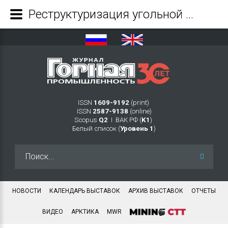
Реструктуризация угольной промышленности: очередной этап – преобразование организационной структуры управления предприятием - Журнал Горная промышленность
ISSN
1609-9192
(print)
ISSN
2587-9138
(online)
Scopus
Q2
Ι ВАК РФ (
K1
)
Белый список (
Уровень 1
)
Искать...
НОВОСТИ
КАЛЕНДАРЬ ВЫСТАВОК
АРХИВ ВЫСТАВОК
ОТЧЕТЫ
ВИДЕО
АРКТИКА
MWR