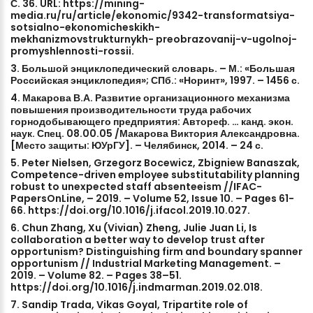
С.
36.
URL:
https://mining-
media.ru/ru/article/ekonomic/9342-transformatsiya-
sotsialno-ekonomicheskikh-
mekhanizmovstrukturnykh-
preobrazovanij-v-ugolnoj-
promyshlennosti-rossii.
3.
Большой
энциклопедический
словарь.
–
М.:
«Большая
Российская
энциклопедия»;
СПб.:
«Норинт»,
1997.
–
1456
с.
4.
Макарова
В.А.
Развитие
организационного
механизма
повышения
производительности
труда
рабочих
горнодобывающего
предприятия:
Автореф.
…
канд.
экон.
наук.
Спец.
08.00.05
/Макарова
Виктория
Александровна.
[Место
защиты:
ЮУрГУ].
–
Челябинск,
2014.
–
24
с.
5.
Peter
Nielsen,
Grzegorz
Bocewicz,
Zbigniew
Banaszak,
Competence-driven
employee
substitutability
planning
robust
to
unexpected
staff
absenteeism
//IFAC-
PapersOnLine,
–
2019.
–
Volume
52,
Issue
10.
–
Pages
61-
66.
https://doi.org/10.1016/j.ifacol.2019.10.027.
6.
Chun
Zhang,
Xu
(Vivian)
Zheng,
Julie
Juan
Li,
Is
collaboration
a
better
way
to
develop
trust
after
opportunism?
Distinguishing
firm
and
boundary
spanner
opportunism
//
Industrial
Marketing
Management.
–
2019.
–
Volume
82.
–
Pages
38–51.
https://doi.org/10.1016/j.indmarman.2019.02.018.
7.
Sandip
Trada,
Vikas
Goyal,
Tripartite
role
of