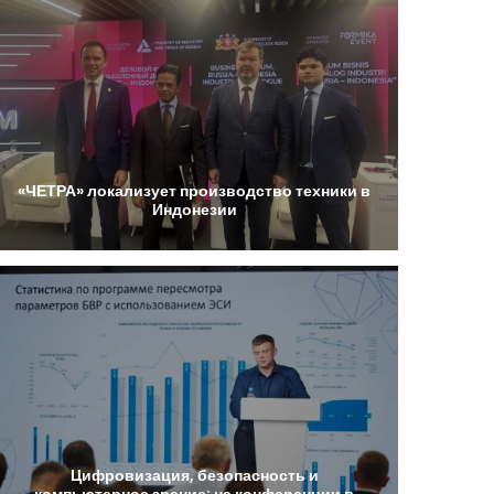
«ЧЕТРА»
локализует
производство
техники
в
Индонезии
Цифровизация,
безопасность
и
компьютерное
зрение:
на
конференции
в