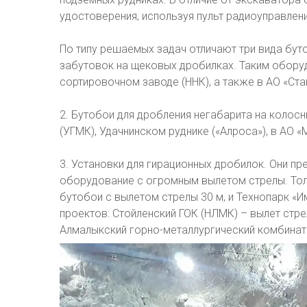
удостоверения, используя пульт радиоуправлени
По типу решаемых задач отличают три вида бут
забутовок на щековых дробилках. Таким обору
сортировочном заводе (ННК), а также в АО «Стаг
2. Бутобои для дробления негабарита на колос
(УГМК), Удачнинском руднике («Алроса»), в АО 
3. Установки для гирационных дробилок. Они п
оборудование с огромным вылетом стрелы. Тол
бутобои с вылетом стрелы 30 м, и Технопарк «И
проектов: Стойленский ГОК (НЛМК) – вылет стре
Алмалыкский горно-металлургический комбинат 