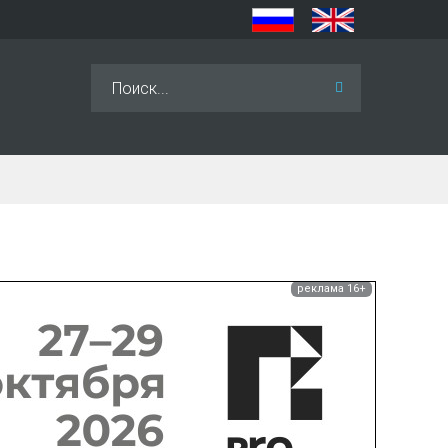
Искать...
реклама 16+