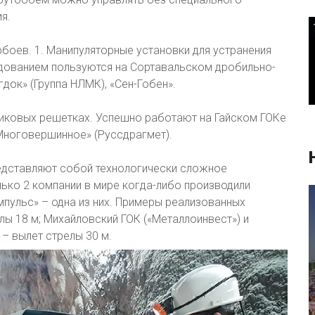
я.
обоев. 1. Манипуляторные установки для устранения
дованием пользуются на Сортавальском дробильно-
док» (Группа НЛМК), «Сен-Гобен».
никовых решетках. Успешно работают на Гайском ГОКе
«Многовершинное» (Руссдрагмет).
редставляют собой технологически сложное
ько 2 компании в мире когда-либо производили
мпульс» – одна из них. Примеры реализованных
лы 18 м; Михайловский ГОК («Металлоинвест») и
– вылет стрелы 30 м.