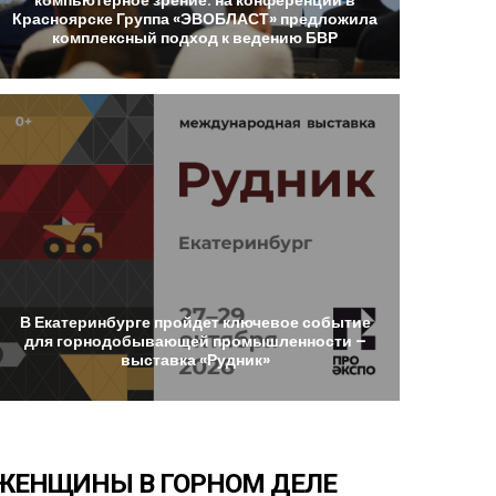
Красноярске
Группа
«ЭВОБЛАСТ»
предложила
комплексный
подход
к
ведению
БВР
В
Екатеринбурге
пройдет
ключевое
событие
для
горнодобывающей
промышленности
–
выставка
«Рудник»
ЖЕНЩИНЫ
В
ГОРНОМ
ДЕЛЕ