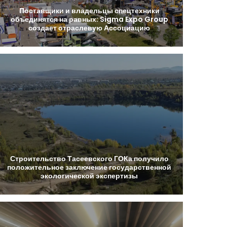
Поставщики
и
владельцы
спецтехники
объединятся
на
равных:
Sigma
Expo
Group
создает
отраслевую
Ассоциацию
Строительство
Тасеевского
ГОКа
получило
положительное
заключение
государственной
экологической
экспертизы