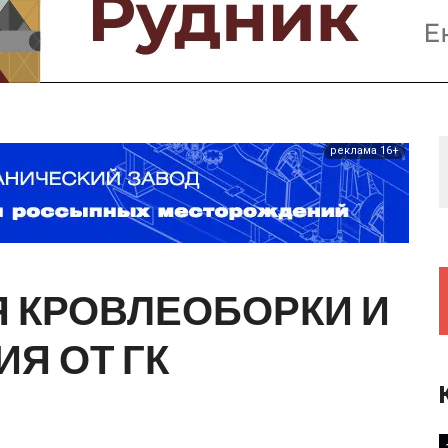
Предприятия и компании
Интервью
Выставки, Конференции
Женщины в горном деле
реклама 16+
Я
КРОВЛЕОБОРКИ
И
ИЯ
ОТ
ГК