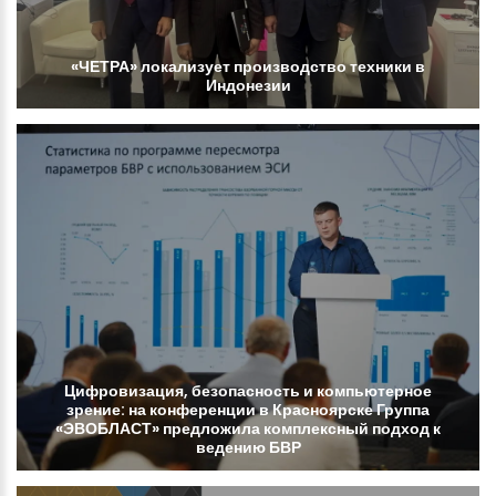
«ЧЕТРА»
локализует
производство
техники
в
Индонезии
Цифровизация,
безопасность
и
компьютерное
зрение:
на
конференции
в
Красноярске
Группа
«ЭВОБЛАСТ»
предложила
комплексный
подход
к
ведению
БВР