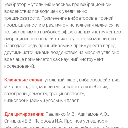
«вибратор + угольный массив», при вибрационном
воздействии приводящей к увеличению
трещиноватости. Применение вибраторов в горной
промышленности в различном исполнении является не
только одним из наиболее эффективных инструментов
вибрационного воздействия на угольный массив, но
благодаря ряду принципиальных преимуществ перед
другими источниками воздействия на массив угля оно
все чаще применяется как научный инструмент
исследований.
Ключевые слова:
угольный пласт, вибровоздействие,
метанооотдача, массив угля, частота колебаний,
газопроницаемость, трещиноватость,
низкопроницаемый угольный пласт
Для цитирования:
Павленко М.В., Адигамов А.Э.,
Синицкая Е.В., Флорова И.А. Прогноз успешности
обработки угольного массива при вибровоздействии в