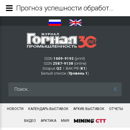
Прогноз успешности обработки угольного массива при вибровоздействии в технологии подготовки угольного пласта и конечная метаноотдача из массива - Журнал Горная промышленность
ISSN
1609-9192
(print)
ISSN
2587-9138
(online)
Scopus
Q2
Ι ВАК РФ (
K1
)
Белый список (
Уровень 1
)
Искать...
НОВОСТИ
КАЛЕНДАРЬ ВЫСТАВОК
АРХИВ ВЫСТАВОК
ОТЧЕТЫ
ВИДЕО
АРКТИКА
MWR