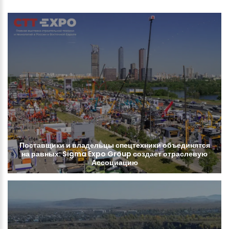
Поставщики
и
владельцы
спецтехники
объединятся
на
равных:
Sigma
Expo
Group
создает
отраслевую
Ассоциацию