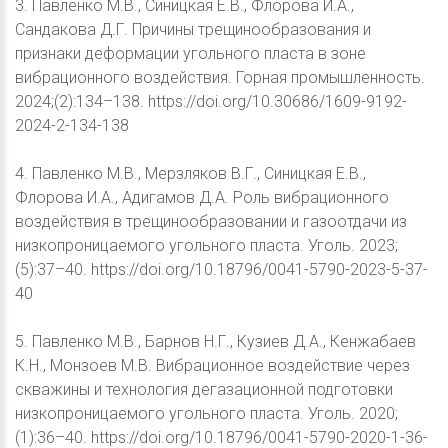
3. Павленко М.В., Синицкая Е.В., Флорова И.А.,
Сандакова Д.Г. Причины трещинообразования и
признаки деформации угольного пласта в зоне
вибрационного воздействия. Горная промышленность.
2024;(2):134–138. https://doi.org/10.30686/1609-9192-
2024-2-134-138
4. Павленко М.В., Мерзляков В.Г., Синицкая Е.В.,
Флорова И.А., Адигамов Д.А. Роль вибрационного
воздействия в трещинообразовании и газоотдачи из
низкопроницаемого угольного пласта. Уголь. 2023;
(5):37–40. https://doi.org/10.18796/0041-5790-2023-5-37-
40
5. Павленко М.В., Барнов Н.Г., Кузиев Д.А., Кенжабаев
К.Н., Монзоев М.В. Вибрационное воздействие через
скважины и технология дегазационной подготовки
низкопроницаемого угольного пласта. Уголь. 2020;
(1):36–40. https://doi.org/10.18796/0041-5790-2020-1-36-