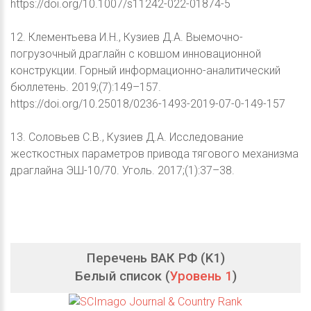
https://doi.org/10.1007/s11242-022-01874-5
12. Клементьева И.Н., Кузиев Д.А. Выемочно-
погрузочный драглайн с ковшом инновационной
конструкции. Горный информационно-аналитический
бюллетень. 2019;(7):149–157.
https://doi.org/10.25018/0236-1493-2019-07-0-149-157
13. Соловьев С.В., Кузиев Д.А. Исследование
жесткостных параметров привода тягового механизма
драглайна ЭШ-10/70. Уголь. 2017;(1):37–38.
Перечень ВАК РФ (K1)
Белый список (
Уровень 1
)