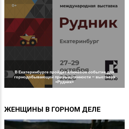
В
Екатеринбурге
пройдет
ключевое
событие
для
горнодобывающей
промышленности
–
выставка
«Рудник»
ЖЕНЩИНЫ
В
ГОРНОМ
ДЕЛЕ