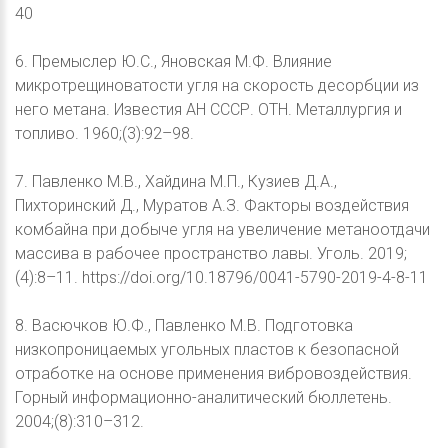
40
6. Премыслер Ю.С., Яновская М.Ф. Влияние
микротрещиноватости угля на скорость десорбции из
него метана. Известия АН СССР. ОТН. Металлургия и
топливо. 1960;(3):92–98.
7. Павленко М.В., Хайдина М.П., Кузиев Д.А.,
Пихторинский Д., Муратов А.З. Факторы воздействия
комбайна при добыче угля на увеличение метаноотдачи
массива в рабочее пространство лавы. Уголь. 2019;
(4):8–11. https://doi.org/10.18796/0041-5790-2019-4-8-11
8. Васючков Ю.Ф., Павленко М.В. Подготовка
низкопроницаемых угольных пластов к безопасной
отработке на основе применения вибровоздействия.
Горный информационно-аналитический бюллетень.
2004;(8):310–312.