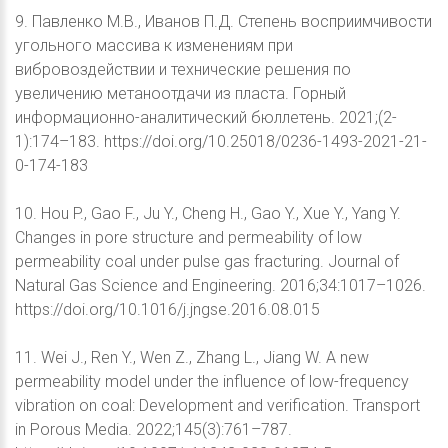
9. Павленко М.В., Иванов П.Д. Степень восприимчивости
угольного массива к изменениям при
вибровоздействии и технические решения по
увеличению метаноотдачи из пласта. Горный
информационно-аналитический бюллетень. 2021;(2-
1):174–183. https://doi.org/10.25018/0236-1493-2021-21-
0-174-183
10. Hou P., Gao F., Ju Y., Cheng H., Gao Y., Xue Y., Yang Y.
Changes in pore structure and permeability of low
permeability coal under pulse gas fracturing. Journal of
Natural Gas Science and Engineering. 2016;34:1017–1026.
https://doi.org/10.1016/j.jngse.2016.08.015
11. Wei J., Ren Y., Wen Z., Zhang L., Jiang W. A new
permeability model under the influence of low-frequency
vibration on coal: Development and verification. Transport
in Porous Media. 2022;145(3):761–787.