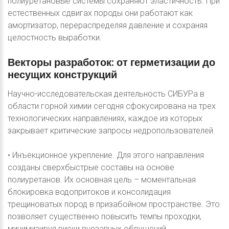
полиуретановые системы сохраняют эластичность. При
естественных сдвигах породы они работают как
амортизатор, перераспределяя давление и сохраняя
целостность выработки.
Векторы
разработок:
от
герметизации
до
несущих
конструкций
Научно-исследовательская деятельность СИБУРа в
области горной химии сегодня сфокусирована на трех
технологических направлениях, каждое из которых
закрывает критические запросы недропользователей.
• Инъекционное укрепление. Для этого направления
созданы сверхбыстрые составы на основе
полиуретанов. Их основная цель – моментальная
блокировка водопритоков и консолидация
трещиноватых пород в призабойном пространстве. Это
позволяет существенно повысить темпы проходки,
минимизируя риски внезапных обрушений.