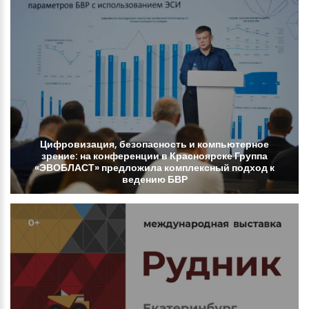
Цифровизация,
безопасность
и
компьютерное
зрение:
на
конференции
в
Красноярске
Группа
«ЭВОБЛАСТ»
предложила
комплексный
подход
к
ведению
БВР