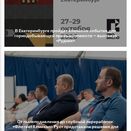
В
Екатеринбурге
пройдет
ключевое
событие
для
горнодобывающей
промышленности
–
выставка
«Рудник»
От
пылеподавления
до
глубокой
переработки:
«Флотент
Кемикалс
Рус»
представила
решения
для