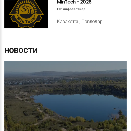
MinTech
-
2026
ГП:
инфопартнер
Казахстан, Павлодар
НОВОСТИ