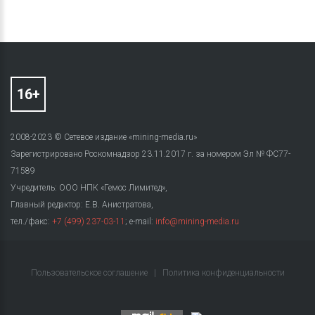
2008-2023 © Сетевое издание «mining-media.ru»
Зарегистрировано Роскомнадзор 23.11.2017 г. за номером Эл № ФС77-
71589
Учредитель: ООО НПК «Гемос Лимитед»,
Главный редактор: Е.В. Анистратова,
тел./факс:
+7 (499) 237-03-11
; e-mail:
info@mining-media.ru
Пользовательское соглашение
|
Политика конфиденциальности