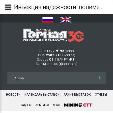
Инъекция надежности: полимерные системы меняют стандарты укрепления горных выработок - Журнал Горная промышленность
ISSN
1609-9192
(print)
ISSN
2587-9138
(online)
Scopus
Q2
Ι ВАК РФ (
K1
)
Белый список (
Уровень 1
)
Искать...
НОВОСТИ
КАЛЕНДАРЬ ВЫСТАВОК
АРХИВ ВЫСТАВОК
ОТЧЕТЫ
ВИДЕО
АРКТИКА
MWR