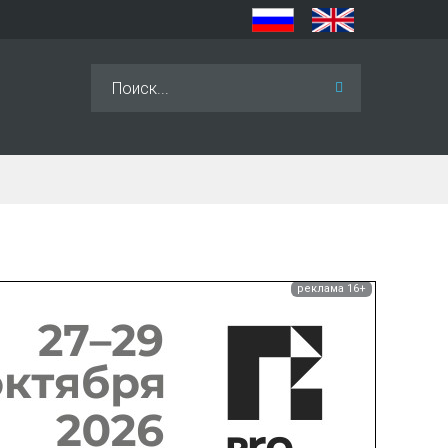
Искать...
реклама 16+