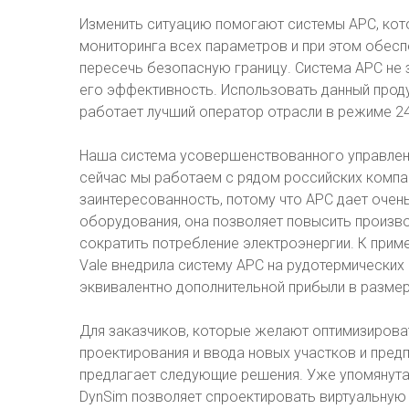
Изменить ситуацию помогают системы APC, кот
мониторинга всех параметров и при этом обес
пересечь безопасную границу. Система APC не
его эффективность. Использовать данный проду
работает лучший оператор отрасли в режиме 24
Наша система усовершенствованного управлени
сейчас мы работаем с рядом российских компа
заинтересованность, потому что APC дает очен
оборудования, она позволяет повысить произво
сократить потребление электроэнергии. К при
Vale внедрила систему АРС на рудотермических 
эквивалентно дополнительной прибыли в размере
Для заказчиков, которые желают оптимизироват
проектирования и ввода новых участков и предпр
предлагает следующие решения. Уже упомянута
DynSim позволяет спроектировать виртуальную