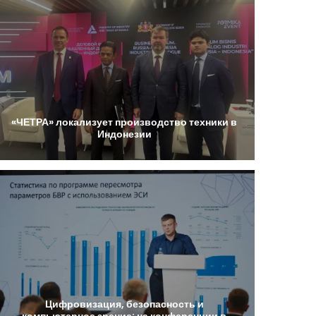
«ЧЕТРА»
локализует
производство
техники
в
Индонезии
Цифровизация,
безопасность
и
компьютерное
зрение:
на
конференции
в