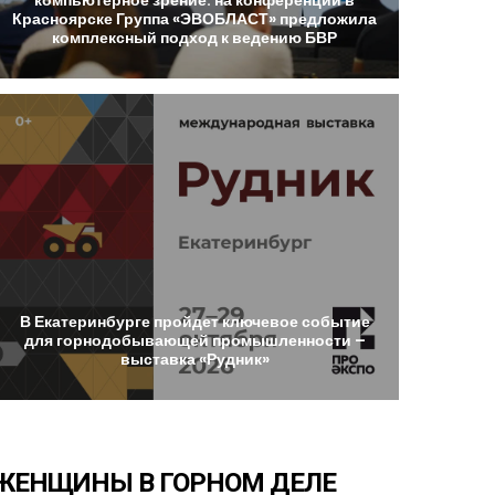
Красноярске
Группа
«ЭВОБЛАСТ»
предложила
комплексный
подход
к
ведению
БВР
В
Екатеринбурге
пройдет
ключевое
событие
для
горнодобывающей
промышленности
–
выставка
«Рудник»
ЖЕНЩИНЫ
В
ГОРНОМ
ДЕЛЕ