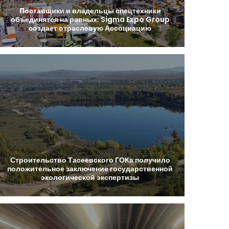
Поставщики
и
владельцы
спецтехники
объединятся
на
равных:
Sigma
Expo
Group
создает
отраслевую
Ассоциацию
Строительство
Тасеевского
ГОКа
получило
положительное
заключение
государственной
экологической
экспертизы