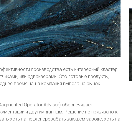
фективности производства есть интересный кластер
чиками, или адвайзерами. Это готовые продукты,
еднее время наша компания вывела на рынок
Augmented Operator Advisor) обеспечивает
ументации и другим данным. Решение не привязано к
вать хоть на нефтеперерабатывающем заводе, хоть на