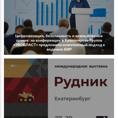
Цифровизация,
безопасность
и
компьютерное
зрение:
на
конференции
в
Красноярске
Группа
«ЭВОБЛАСТ»
предложила
комплексный
подход
к
ведению
БВР