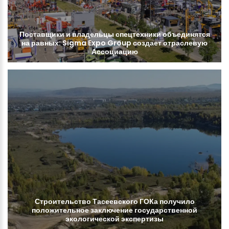
Поставщики
и
владельцы
спецтехники
объединятся
на
равных:
Sigma
Expo
Group
создает
отраслевую
Ассоциацию
Строительство
Тасеевского
ГОКа
получило
положительное
заключение
государственной
экологической
экспертизы