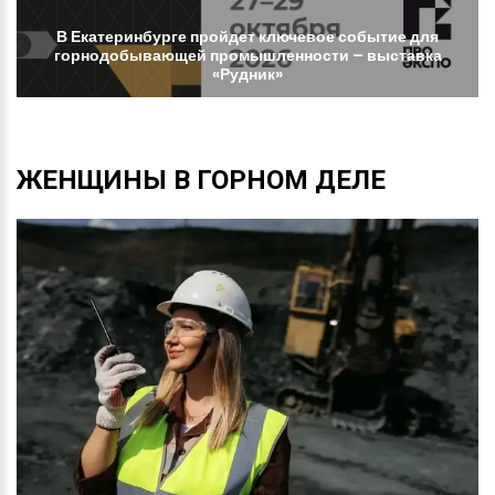
В
Екатеринбурге
пройдет
ключевое
событие
для
горнодобывающей
промышленности
–
выставка
«Рудник»
ЖЕНЩИНЫ
В
ГОРНОМ
ДЕЛЕ