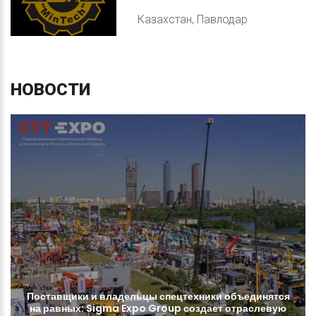
Казахстан, Павлодар
НОВОСТИ
Поставщики
и
владельцы
спецтехники
объединятся
на
равных:
Sigma
Expo
Group
создает
отраслевую