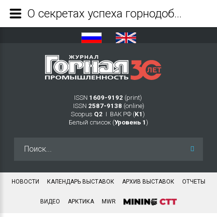
О секретах успеха горнодобывающей техники Liebherr - Журнал Горная промышленность
ISSN
1609-9192
(print)
ISSN
2587-9138
(online)
Scopus
Q2
Ι ВАК РФ (
K1
)
Белый список (
Уровень 1
)
Искать...
НОВОСТИ
КАЛЕНДАРЬ ВЫСТАВОК
АРХИВ ВЫСТАВОК
ОТЧЕТЫ
ВИДЕО
АРКТИКА
MWR