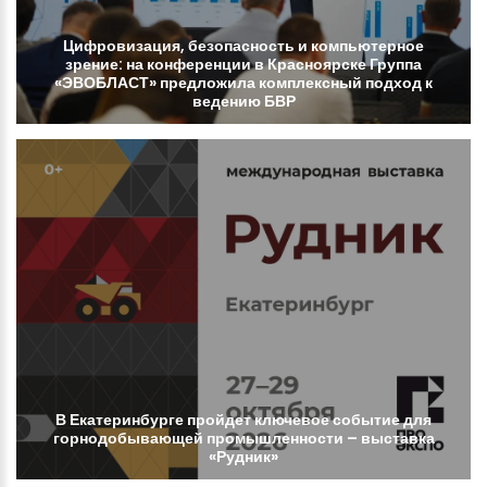
Цифровизация,
безопасность
и
компьютерное
зрение:
на
конференции
в
Красноярске
Группа
«ЭВОБЛАСТ»
предложила
комплексный
подход
к
ведению
БВР
В
Екатеринбурге
пройдет
ключевое
событие
для
горнодобывающей
промышленности
–
выставка
«Рудник»