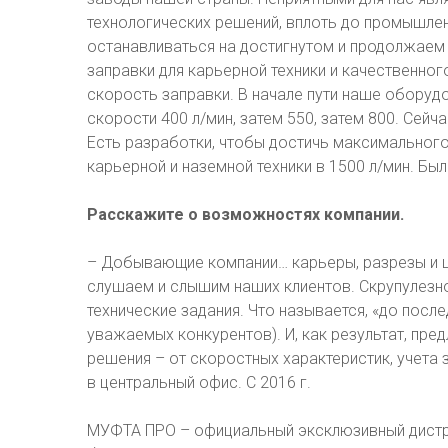
технологических решений, вплоть до промышл
останавливаться на достигнутом и продолжаем
заправки для карьерной техники и качественн
скорость заправки. В начале пути наше оборуд
скорости 400 л/мин, затем 550, затем 800. Сей
Есть разработки, чтобы достичь максимального
карьерной и наземной техники в 1500 л/мин. Был
Расскажите о возможностях компании.
– Добывающие компании… карьеры, разрезы и ш
слушаем и слышим наших клиентов. Скрупулез
технические задания. Что называется, «до посл
уважаемых конкурентов). И, как результат, пр
решения – от скоростных характеристик, учета 
в центральный офис. С 2016 г.
МУФТА ПРО – официальный эксклюзивный дистр