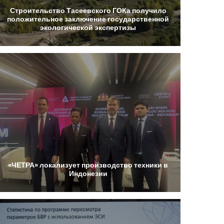
Строительство
Тасеевского
ГОКа
получило
положительное
заключение
государственной
экологической
экспертизы
«ЧЕТРА»
локализует
производство
техники
в
Индонезии