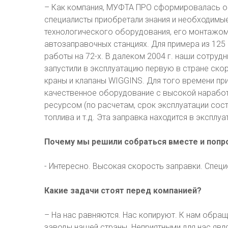
– Как компания, МУФТА ПРО сформировалась ок
специалисты приобретали знания и необходимые
технологического оборудования, его монтажом
автозаправочных станциях. Для примера из 125 
работы на 72-х. В далеком 2004 г. наши сотрудн
запустили в эксплуатацию первую в стране ск
краны и клапаны WIGGINS. Для того времени п
качественное оборудование с высокой наработк
ресурсом (по расчетам, срок эксплуатации сост
топлива и т.д. Эта заправка находится в эксплуа
Почему мы решили собраться вместе и попр
- Интересно. Высокая скорость заправки. Специ
Какие задачи стоят перед компанией?
– На нас равняются. Нас копируют. К нам обра
заводы нашей страны. Неприятными для нас яв