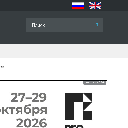
Искать...
сти
реклама 16+