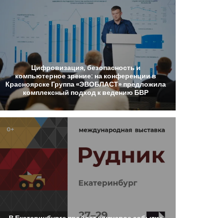
Цифровизация,
безопасность
и
компьютерное
зрение:
на
конференции
в
Красноярске
Группа
«ЭВОБЛАСТ»
предложила
комплексный
подход
к
ведению
БВР
В
Екатеринбурге
пройдет
ключевое
событие