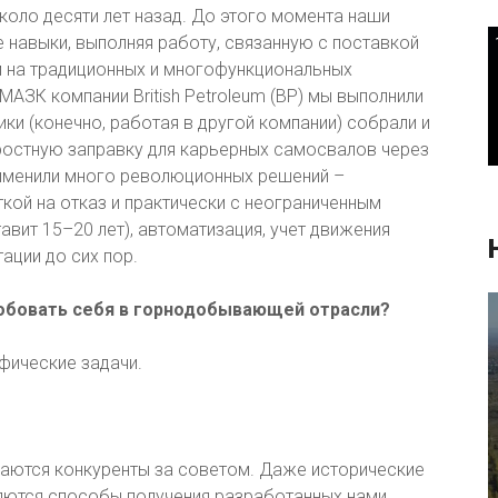
оло десяти лет назад. До этого момента наши
 навыки, выполняя работу, связанную с поставкой
 на традиционных и многофункциональных
МАЗК компании British Petroleum (BP) мы выполнили
ики (конечно, работая в другой компании) собрали и
оростную заправку для карьерных самосвалов через
рименили много революционных решений –
ой на отказ и практически с неограниченным
авит 15–20 лет), автоматизация, учет движения
тации до сих пор.
обовать себя в горнодобывающей отрасли?
фические задачи.
щаются конкуренты за советом. Даже исторические
ляются способы получения разработанных нами