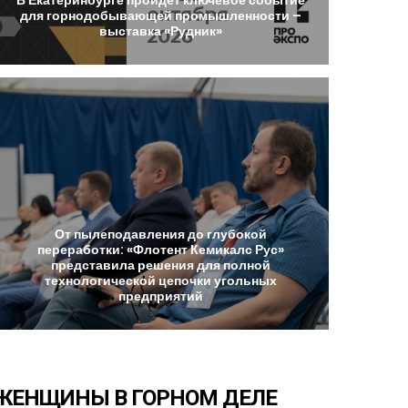
для
горнодобывающей
промышленности
–
выставка
«Рудник»
От
пылеподавления
до
глубокой
переработки:
«Флотент
Кемикалс
Рус»
представила
решения
для
полной
технологической
цепочки
угольных
предприятий
ЖЕНЩИНЫ
В
ГОРНОМ
ДЕЛЕ