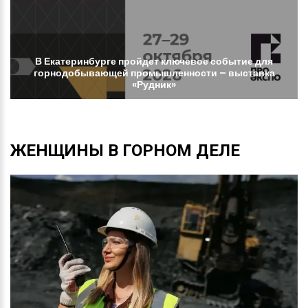
В
Екатеринбурге
пройдет
ключевое
событие
для
горнодобывающей
промышленности
–
выставка
«Рудник»
ЖЕНЩИНЫ
В
ГОРНОМ
ДЕЛЕ