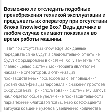
Возможно
ли
отследить
подобные
пренебрежения
техникой
эксплуатации
и
предъявить
их
оператору
при
отсутствии
блока
Knowledge
Box?
Ведь
датчики
в
любом
случае
снимают
показания
во
время
работы
машины.
– Нет, при отсутствии Knowledge Box данные
передаваться не будут, а следовательно, отчёты не
будут сформированы в системе. Хочу заметить, что
главной целью системы мониторинга является не
наказание операторов, а оптимизация
производственных процессов за счёт повышения
уровня квалификации персонала и снижения простоев
оборудования. При использовании системы My Sandvik
наблюдается общее увеличение производительности
парка техники благодаря повышению коэффициента
загрузки ковшей и кузовов, увеличению количества