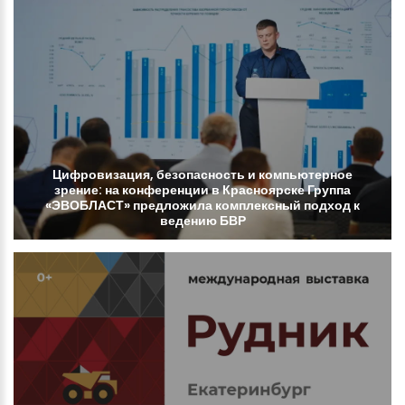
Цифровизация,
безопасность
и
компьютерное
зрение:
на
конференции
в
Красноярске
Группа
«ЭВОБЛАСТ»
предложила
комплексный
подход
к
ведению
БВР