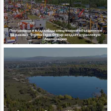
Поставщики
и
владельцы
спецтехники
объединятся
на
равных:
Sigma
Expo
Group
создает
отраслевую
Ассоциацию