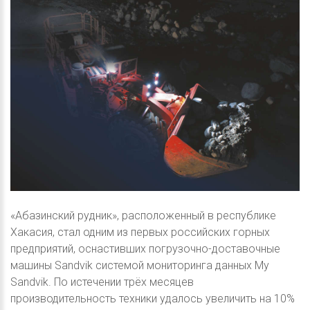
«Абазинский рудник», расположенный в республике
Хакасия, стал одним из первых российских горных
предприятий, оснастивших погрузочно-доставочные
машины Sandvik системой мониторинга данных My
Sandvik. По истечении трёх месяцев
производительность техники удалось увеличить на 10%