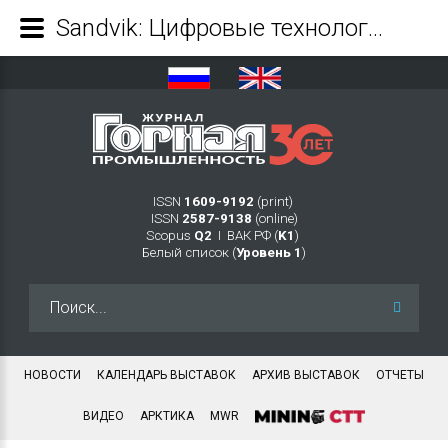
Sandvik: Цифровые технологии для оптимизации работы парка оборудования - Журнал Горная промышленность
ISSN
1609-9192
(print)
ISSN
2587-9138
(online)
Scopus
Q2
Ι ВАК РФ (
K1
)
Белый список (
Уровень 1
)
Искать...
НОВОСТИ
КАЛЕНДАРЬ ВЫСТАВОК
АРХИВ ВЫСТАВОК
ОТЧЕТЫ
ВИДЕО
АРКТИКА
MWR