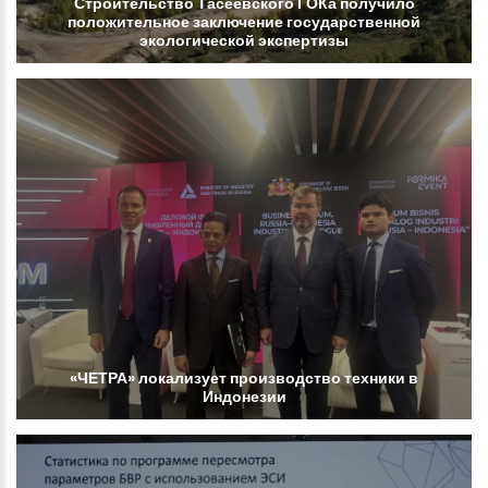
Строительство
Тасеевского
ГОКа
получило
положительное
заключение
государственной
экологической
экспертизы
«ЧЕТРА»
локализует
производство
техники
в
Индонезии