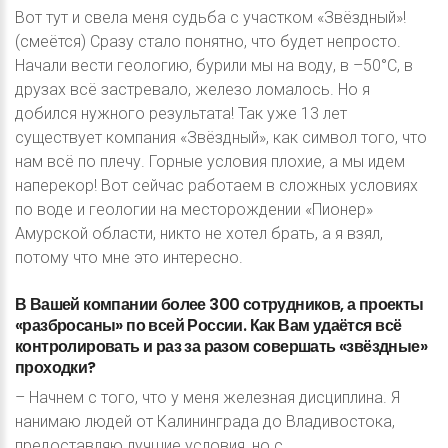
Вот тут и свела меня судьба с участком «Звёздный»!
(смеётся) Сразу стало понятно, что будет непросто.
Начали вести геологию, бурили мы на воду, в –50°С, в
друзах всё застревало, железо ломалось. Но я
добился нужного результата! Так уже 13 лет
существует компания «Звёздный», как символ того, что
нам всё по плечу. Горные условия плохие, а мы идем
наперекор! Вот сейчас работаем в сложных условиях
по воде и геологии на месторождении «Пионер»
Амурской области, никто не хотел брать, а я взял,
потому что мне это интересно.
В
Вашей
компании
более
300
сотрудников,
а
проекты
«разбросаны»
по
всей
России.
Как
Вам
удаётся
всё
контролировать
и
раз
за
разом
совершать
«звёздные»
проходки?
– Начнем с того, что у меня железная дисциплина. Я
нанимаю людей от Калининграда до Владивостока,
предоставляю лучшие условия, но с