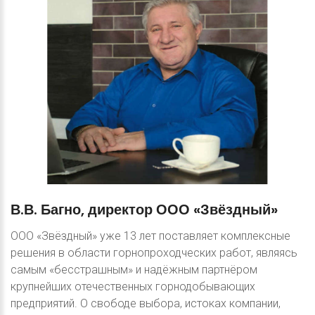
В.В.
Багно,
директор
ООО
«Звёздный»
ООО «Звёздный» уже 13 лет поставляет комплексные
решения в области горнопроходческих работ, являясь
самым «бесстрашным» и надёжным партнёром
крупнейших отечественных горнодобывающих
предприятий. О свободе выбора, истоках компании,