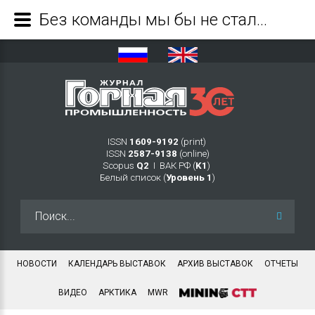
Без команды мы бы не стали сегодняшним «Звёздным» - Журнал Горная промышленность
ISSN
1609-9192
(print)
ISSN
2587-9138
(online)
Scopus
Q2
Ι ВАК РФ (
K1
)
Белый список (
Уровень 1
)
Искать...
НОВОСТИ
КАЛЕНДАРЬ ВЫСТАВОК
АРХИВ ВЫСТАВОК
ОТЧЕТЫ
ВИДЕО
АРКТИКА
MWR