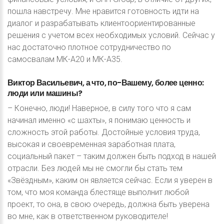
пошла навстречу. Мне нравится готовность идти на
диалог и разрабатывать клиентоориентированные
решения с учетом всех необходимых условий. Сейчас у
нас достаточно плотное сотрудничество по
самосвалам МК-А20 и МК-А35.
Виктор
Васильевич,
а
что,
по-Вашему,
более
ценно:
люди
или
машины?
– Конечно, люди! Наверное, в силу того что я сам
начинал именно «с шахты», я понимаю ценность и
сложность этой работы. Достойные условия труда,
высокая и своевременная заработная плата,
социальный пакет – таким должен быть подход в нашей
отрасли. Без людей мы не смогли бы стать тем
«Звёздным», каким он является сейчас. Если я уверен в
том, что моя команда блестяще выполнит любой
проект, то она, в свою очередь, должна быть уверена
во мне, как в ответственном руководителе!