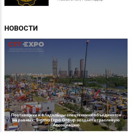
НОВОСТИ
Поставщики
и
владельцы
спецтехники
объединятся
на
равных:
Sigma
Expo
Group
создает
отраслевую
Ассоциацию