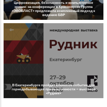
Цифровизация,
безопасность
и
компьютерное
зрение:
на
конференции
в
Красноярске
Группа
«ЭВОБЛАСТ»
предложила
комплексный
подход
к
ведению
БВР
В
Екатеринбурге
пройдет
ключевое
событие
для
горнодобывающей
промышленности
–
выставка
«Рудник»