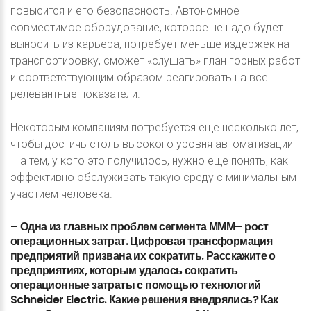
повысится и его безопасность. Автономное
совместимое оборудование, которое не надо будет
выносить из карьера, потребует меньше издержек на
транспортировку, сможет «слушать» план горных работ
и соответствующим образом реагировать на все
релевантные показатели.
Некоторым компаниям потребуется еще несколько лет,
чтобы достичь столь высокого уровня автоматизации
– а тем, у кого это получилось, нужно еще понять, как
эффективно обслуживать такую среду с минимальным
участием человека.
–
Одна
из
главных
проблем
сегмента
МММ–
рост
операционных
затрат.
Цифровая
трансформация
предприятий
призвана
их
сократить.
Расскажите
о
предприятиях,
которым
удалось
сократить
операционные
затраты
с
помощью
технологий
Schneider
Electric.
Какие
решения
внедрялись?
Как