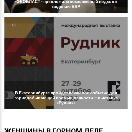
«ЭВОБЛАСТ»
предложила
комплексный
подход
к
ведению
БВР
В
Екатеринбурге
пройдет
ключевое
событие
для
горнодобывающей
промышленности
–
выставка
«Рудник»
ЖЕНЩИНЫ
В
ГОРНОМ
ДЕЛЕ