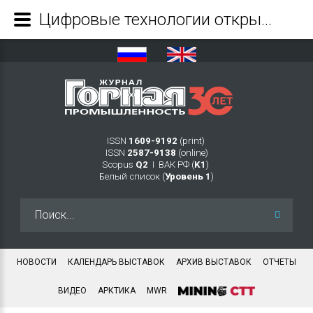
Цифровые технологии открывают предприятиям новые возможности и способствуют прогрессу - Журнал Горная промышленность
ISSN
1609-9192
(print)
ISSN
2587-9138
(online)
Scopus
Q2
Ι ВАК РФ (
K1
)
Белый список (
Уровень 1
)
Искать...
НОВОСТИ
КАЛЕНДАРЬ ВЫСТАВОК
АРХИВ ВЫСТАВОК
ОТЧЕТЫ
ВИДЕО
АРКТИКА
MWR