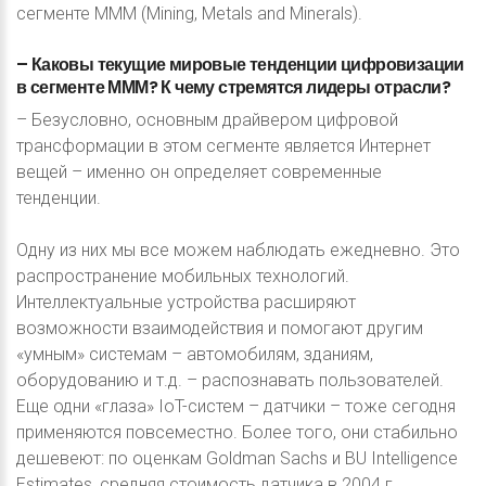
сегменте МММ (Mining, Metals and Minerals).
–
Каковы
текущие
мировые
тенденции
цифровизации
в
сегменте
МММ?
К
чему
стремятся
лидеры
отрасли?
– Безусловно, основным драйвером цифровой
трансформации в этом сегменте является Интернет
вещей – именно он определяет современные
тенденции.
Одну из них мы все можем наблюдать ежедневно. Это
распространение мобильных технологий.
Интеллектуальные устройства расширяют
возможности взаимодействия и помогают другим
«умным» системам – автомобилям, зданиям,
оборудованию и т.д. – распознавать пользователей.
Еще одни «глаза» IoT-систем – датчики – тоже сегодня
применяются повсеместно. Более того, они стабильно
дешевеют: по оценкам Goldman Sachs и BU Intelligence
Estimates, средняя стоимость датчика в 2004 г.