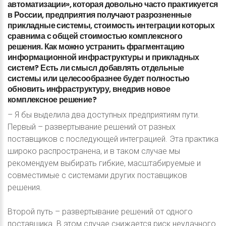
автоматизации»,
которая
довольно
часто
практикуется
в
России,
предприятия
получают
разрозненные
прикладные
системы,
стоимость
интеграции
которых
сравнима
с
общей
стоимостью
комплексного
решения.
Как
можно
устранить
фрагментацию
информационной
инфраструктуры
и
прикладных
систем?
Есть
ли
смысл
добавлять
отдельные
системы
или
целесообразнее
будет
полностью
обновить
инфраструктуру,
внедрив
новое
комплексное
решение?
– Я бы выделила два доступных предприятиям пути.
Первый – развертывание решений от разных
поставщиков с последующей интеграцией. Эта практика
широко распространена, и в таком случае мы
рекомендуем выбирать гибкие, масштабируемые и
совместимые с системами других поставщиков
решения.
Второй путь – развертывание решений от одного
поставщика. В этом случае снижается риск неудачного