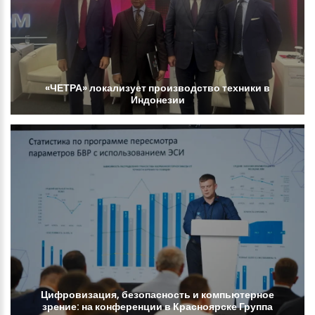
«ЧЕТРА»
локализует
производство
техники
в
Индонезии
Цифровизация,
безопасность
и
компьютерное
зрение:
на
конференции
в
Красноярске
Группа