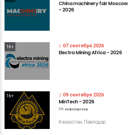
China
machinery
fair
Moscow
-
2026
07 сентября 2026
16+
Electra
Mining
Africa
-
2026
09 сентября 2026
16+
MinTech
-
2026
ГП:
инфопартнер
Казахстан, Павлодар