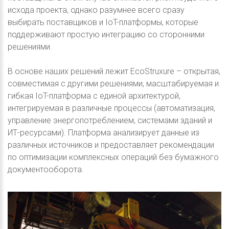
исхода проекта, однако разумнее всего сразу
выбирать поставщиков и IoT-платформы, которые
поддерживают простую интеграцию со сторонними
решениями.
В основе наших решений лежит EcoStruxure – открытая,
совместимая с другими решениями, масштабируемая и
гибкая IoT-платформа с единой архитектурой,
интегрируемая в различные процессы (автоматизация,
управление энергопотреблением, системами зданий и
ИТ-ресурсами). Платформа анализирует данные из
различных источников и предоставляет рекомендации
по оптимизации комплексных операций без бумажного
документооборота.