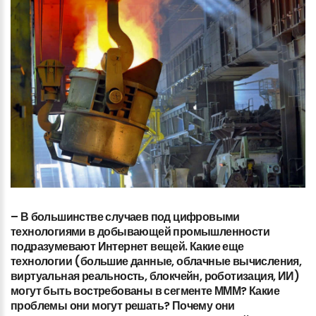
–
В
большинстве
случаев
под
цифровыми
технологиями
в
добывающей
промышленности
подразумевают
Интернет
вещей.
Какие
еще
технологии
(большие
данные,
облачные
вычисления,
виртуальная
реальность,
блокчейн,
роботизация,
ИИ)
могут
быть
востребованы
в
сегменте
МММ?
Какие
проблемы
они
могут
решать?
Почему
они