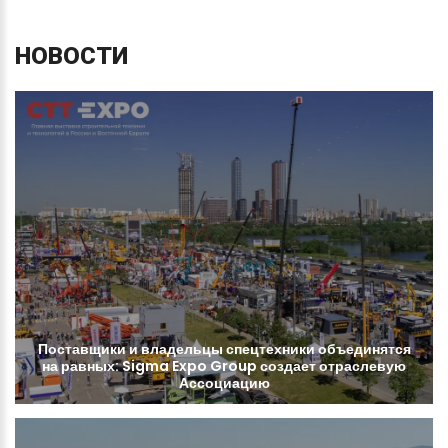
НОВОСТИ
Поставщики
и
владельцы
спецтехники
объединятся
на
равных:
Sigma
Expo
Group
создает
отраслевую
Ассоциацию