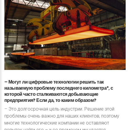
–
Могут
ли
цифровые
технологии
решить
так
называемую
проблему
последнего
километра*,
с
которой
часто
сталкиваются
добывающие
предприятия?
Если
да,
то
каким
образом?
– Это долгосрочная цель индустрии. Решение этой
проблемы очень важно для наших клиентов, поэтому
многие технологические компании не оставляют
попыток найти его – и со временем им удается