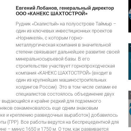
Евгений
Лобанов,
генеральный
директор
ООО
«КАНЕКС
ШАХТОСТРОЙ»
Рудник «Скалистый» на полуострове Таймыр –
один из ключевых инвестиционных проектов
«Норникеля», с которым горно-
металлургическая компания в значительной
степени связывает дальнейшее развитие своей
минеральносырьевой базы. В его
строительстве участвует горнопроходческая
компания «КАНЕКС ШАХТОСТРОЙ» (входит в
один из крупнейших машиностроительных
холдингов России). Это в том числе силами ее
специалистов состоялось объединение двух
– выдающийся и крайне редкий для подземного
горняков ознаменовалось еще одним знаковым
дке и креплению разведочных выработок) добавилось
ы (ГРР). Все работы ведутся на беспрецедентной для
е – минус 1650 и 1750 м. О том, как развивается