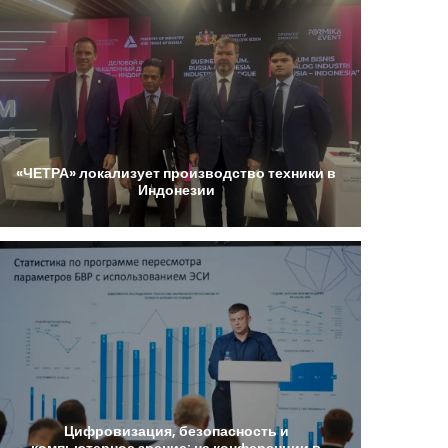
«ЧЕТРА»
локализует
производство
техники
в
Индонезии
Цифровизация,
безопасность
и
компьютерное
зрение:
на
конференции
в