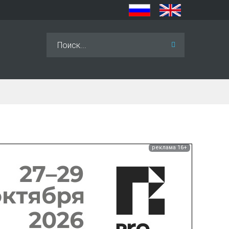
Искать...
реклама 16+