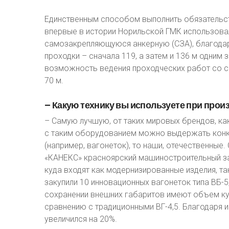
Единственным способом выполнить обязательст
впервые в истории Норильской ГМК использовал
самозакрепляющуюся анкерную (СЗА), благодар
проходки – сначала 119, а затем и 136 м одни
возможность ведения проходческих работ со с
70 м.
–
Какую
технику
вы
используете
при
прои
– Самую лучшую, от таких мировых брендов, как San
с таким оборудованием можно выдержать конк
(например, вагонеток), то наши, отечественные
«КАНЕКС» красноярский машиностроительный з
куда входят как модернизированные изделия, та
закупили 10 инновационных вагонеток типа ВБ-5
сохранении внешних габаритов имеют объем куз
сравнению с традиционными ВГ-4,5. Благодаря 
увеличился на 20%.