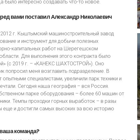
гда было интересно создавать что-то новое.
еред
вами
поставил
Александр
Николаевич
В 2012 г. Кыштымский машиностроительный завод
ование и инструмент для добычи полезных
горно-капитальных работ на Шерегешском
бласти. Для выполнения этого контракта было
й» (с 2019 г. – «КАНЕКС ШАХТОСТРОЙ»). Оно
ик попросил меня возглавить подразделение. В
 опытными специалистами, увеличили парк техники и
мечтали. Сегодня наша география – вся Россия.
собственном парке оборудования – более 60 машин от
ники. Темпы проходки горных выработок – в разы
 мы еще и достигли самых высоких за всю историю
ваша
команда?