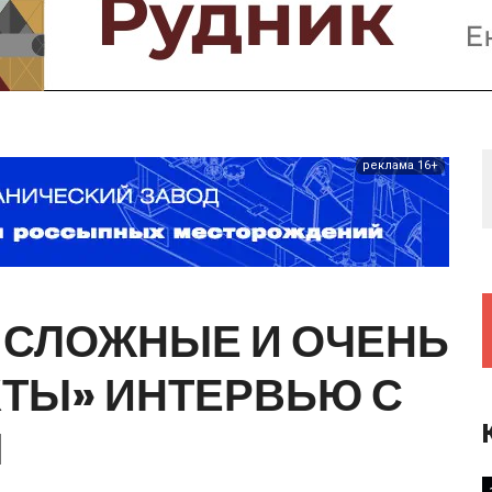
Предприятия и компании
Интервью
Выставки, Конференции
Женщины в горном деле
реклама 16+
СЛОЖНЫЕ
И
ОЧЕНЬ
КТЫ»
ИНТЕРВЬЮ
С
М