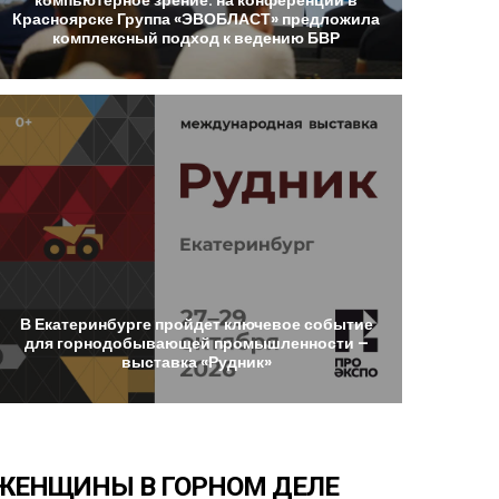
Красноярске
Группа
«ЭВОБЛАСТ»
предложила
комплексный
подход
к
ведению
БВР
В
Екатеринбурге
пройдет
ключевое
событие
для
горнодобывающей
промышленности
–
выставка
«Рудник»
ЖЕНЩИНЫ
В
ГОРНОМ
ДЕЛЕ