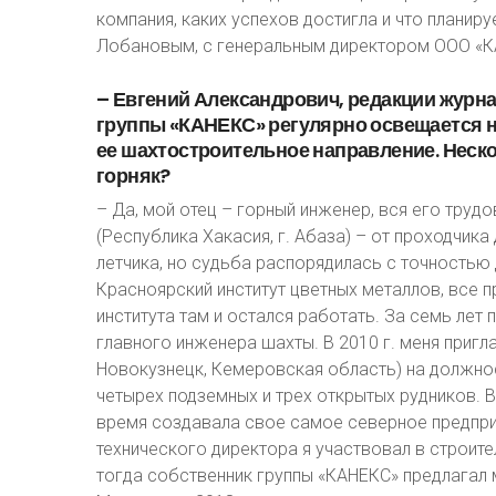
компания, каких успехов достигла и что плани
Лобановым, с генеральным директором ООО «
–
Евгений
Александрович,
редакции
журна
группы
«КАНЕКС»
регулярно
освещается
ее
шахтостроительное
направление.
Неск
горняк?
– Да, мой отец – горный инженер, вся его труд
(Республика Хакасия, г. Абаза) – от проходчика
летчика, но судьба распорядилась с точностью 
Красноярский институт цветных металлов, все п
института там и остался работать. За семь лет
главного инженера шахты. В 2010 г. меня приг
Новокузнецк, Кемеровская область) на должност
четырех подземных и трех открытых рудников. В
время создавала свое самое северное предпри
технического директора я участвовал в строите
тогда собственник группы «КАНЕКС» предлагал