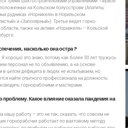
тся тремя шахтостроительными управлениями. Первое
сположенных на Кольском полуострове (Апатиты,
ных рудниках «Норникеля» в Норильском
стый» и «Заполярный»). Третье ведет горно-
бласти, также на активе «Норникеля» – Кольской
рбурге.
спечения,
насколько
она
остра
?
Я хорошо это знаю, потому как более 30 лет тружусь
ем персонал не по объявлению, а на основе
и в целом дефицита в людях не испытываем, но
ется найти опытного профессионала на должность
уководить горнорабочими и мастерами.
ю
проблему.
Какое
влияние
оказала
пандемия
на
а нашу работу – это не так, сказать, что совсем не
ших горнорабочих работает по вахтовому методу.
ахтовке: по прибытии на рабочее место рабочие две