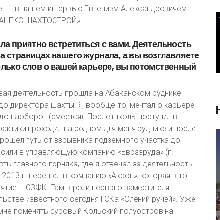
рует – в нашем интервью Евгением Александровичем
КАНЕКС ШАХТОСТРОЙ».
ла
приятно
встретиться
с
вами.
Деятельность
на
страницах
нашего
журнала,
а
вы
возглавляете
олько
слов
о
вашей
карьере,
вы
потомственный
овая деятельность прошла на Абаканском руднике
 до директора шахты. Я, вообще-то, мечтал о карьере
до наоборот (смеется). После школы поступил в
рактики проходил на родном для меня руднике и после
 прошел путь от взрывника подземного участка до
ласили в управляющую компанию «Евразруда» (г.
ь главного горняка, где я отвечал за деятельность
 2013 г. перешел в компанию «Акрон», которая в то
ятие – СЗФК. Там в роли первого заместителя
льстве известного сегодня ГОКа «Олений ручей». Уже
 мне поменять суровый Кольский полуостров на