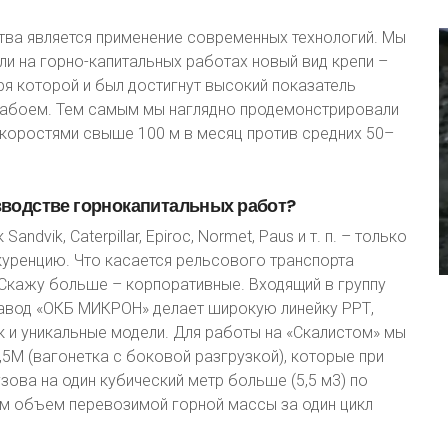
ва является применение современных технологий. Мы
и на горно-капитальных работах новый вид крепи –
я которой и был достигнут высокий показатель
м забоем. Тем самым мы наглядно продемонстрировали
коростями свыше 100 м в месяц против средних 50–
зводстве
горнокапитальных
работ?
dvik, Caterpillar, Epiroc, Normet, Paus и т. п. – только
уренцию. Что касается рельсового транспорта
. Скажу больше – корпоративные. Входящий в группу
авод «ОКБ МИКРОН» делает широкую линейку РРТ,
к и уникальные модели. Для работы на «Скалистом» мы
,5М (вагонетка с боковой разгрузкой), которые при
ова на один кубический метр больше (5,5 м3) по
им объем перевозимой горной массы за один цикл