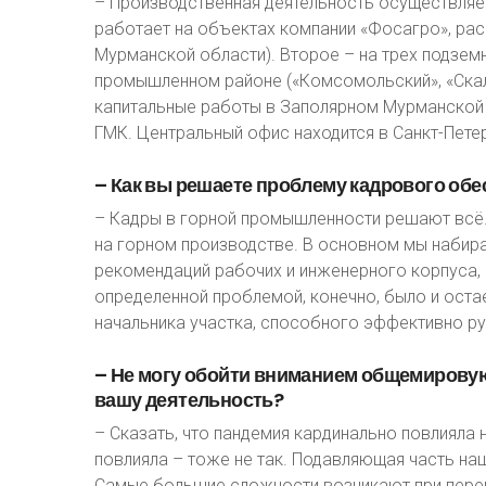
– Производственная деятельность осуществляе
работает на объектах компании «Фосагро», ра
Мурманской области). Второе – на трех подзем
промышленном районе («Комсомольский», «Скали
капитальные работы в Заполярном Мурманской о
ГМК. Центральный офис находится в Санкт-Пете
–
Как
вы
решаете
проблему
кадрового
обе
– Кадры в горной промышленности решают всё. 
на горном производстве. В основном мы набира
рекомендаций рабочих и инженерного корпуса, 
определенной проблемой, конечно, было и оста
начальника участка, способного эффективно р
–
Не
могу
обойти
вниманием
общемирову
вашу
деятельность?
– Сказать, что пандемия кардинально повлияла н
повлияла – тоже не так. Подавляющая часть на
Самые большие сложности возникают при перев