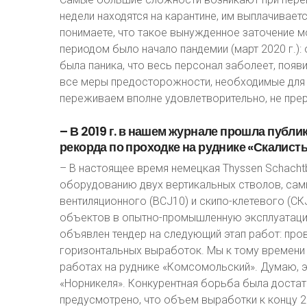
недели находятся на карантине, им выплачиваетс
понимаете, что такое вынужденное заточение 
периодом было начало пандемии (март 2020 г.)
была паника, что весь персонал заболеет, поя
все меры предосторожности, необходимые для 
переживаем вполне удовлетворительно, не пре
–
В
2019
г.
в
нашем
журнале
прошла
публи
рекорда
по
проходке
на
руднике
«Скалисты
– В настоящее время немецкая Thyssen Schach
оборудованию двух вертикальных стволов, самы
вентиляционного (ВСJ10) и скипо-клетевого (СК
объектов в опытно-промышленную эксплуатацию,
объявлен тендер на следующий этап работ: про
горизонтальных выработок. Мы к тому времени
работах на руднике «Комсомольский». Думаю, 
«Норникеля». Конкурентная борьба была достат
предусмотрено, что объем выработки к концу 20