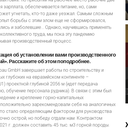
я зарплата, обеспечивается питание, но, сами
может угнетать, кто-то даже уезжал. Самым сложным
: опыт борьбы с этим злом еще не сформировался,
вились и заболевшие… Однако, научившись применять
коллективного труда, мы пока эту пандемию
рывая производственный процесс.
кация
об
установлении
вами
производственного
й».
Расскажите
об
этом
поподробнее.
tbau GmbH завершает работы по строительству и
х глубоких на евразийском континенте –
J1) проектной глубиной 2056 м (идет передача
 обучение персонала рудника). В связи с этим был
ведение и крепление горно-капитальных
 положительно зарекомендовали себя на аналогичных
это стало определяющим фактором для руководства
очно острой, но победу отдали нам. Контрактом
21 г. должен составить 45 тыс. м3 горной породы.