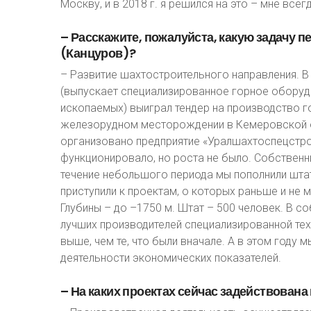
Москву, и в 2018 г. я решился на это – мне все
–
Расскажите,
пожалуйста,
какую
задачу
п
(Канцуров)?
– Развитие шахтостроительного направления. 
(выпускает специализированное горное оборуд
ископаемых) выиграл тендер на производство 
железорудном месторождении в Кемеровской о
организовано предприятие «Уралшахтоспецстро
функционировало, но роста не было. Собственн
течение небольшого периода мы пополнили штат
приступили к проектам, о которых раньше и не 
Глубины – до –1750 м. Штат – 500 человек. В 
лучших производителей специализированной тех
выше, чем те, что были вначале. А в этом году
деятельности экономических показателей.
–
На
каких
проектах
сейчас
задействована