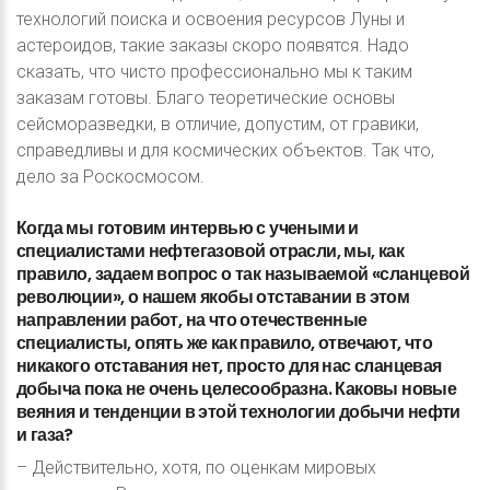
технологий поиска и освоения ресурсов Луны и
астероидов, такие заказы скоро появятся. Надо
сказать, что чисто профессионально мы к таким
заказам готовы. Благо теоретические основы
сейсморазведки, в отличие, допустим, от гравики,
справедливы и для космических объектов. Так что,
дело за Роскосмосом.
Когда
мы
готовим
интервью
с
учеными
и
специалистами
нефтегазовой
отрасли,
мы,
как
правило,
задаем
вопрос
о
так
называемой
«сланцевой
революции»,
о
нашем
якобы
отставании
в
этом
направлении
работ,
на
что
отечественные
специалисты,
опять
же
как
правило,
отвечают,
что
никакого
отставания
нет,
просто
для
нас
сланцевая
добыча
пока
не
очень
целесообразна.
Каковы
новые
веяния
и
тенденции
в
этой
технологии
добычи
нефти
и
газа?
– Действительно, хотя, по оценкам мировых