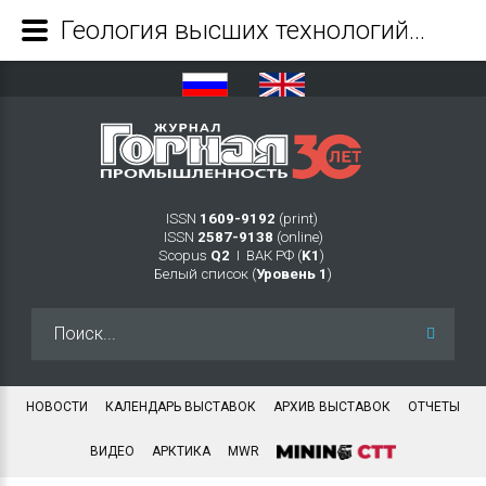
Геология высших технологий Интервью с президентом ПАО «ГЕОТЕК Сейсморазведка» В.М. Толкачевым - Журнал Горная промышленность
ISSN
1609-9192
(print)
ISSN
2587-9138
(online)
Scopus
Q2
Ι ВАК РФ (
K1
)
Белый список (
Уровень 1
)
Искать...
НОВОСТИ
КАЛЕНДАРЬ ВЫСТАВОК
АРХИВ ВЫСТАВОК
ОТЧЕТЫ
ВИДЕО
АРКТИКА
MWR