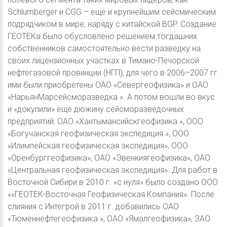
Schlumberger и CGG – еще и крупнейшим сейсмическим
подрядчиком в мире, наряду с китайской BGP. Создание
ГЕОТЕКа было обусловлено решением тогдашних
собственников самостоятельно вести разведку на
своих лицензионных участках в Тимано-Печорской
нефтегазовой провинции (НГП), для чего в 2006–2007 гг.
ими были приобретены ОАО «Севергеофизика» и ОАО
«НарьянМарсейсморазведка ». А потом вошли во вкус
и «докупили» еще дюжину сейсморазведочных
предприятий: ОАО «Хантымансийскгеофизика », ООО
«Богучанская геофизическая экспедиция », ООО
«Илимпейская геофизическая экспедиция», ООО
«Оренбурггеофизика», ОАО «Эвенкиягеофизика», ОАО
«Центральная геофизическая экспедиция». Для работ в
Восточной Сибири в 2010 г. «с нуля» было создано ООО
««ГЕОТЕК-Восточная Геофизическая Компания». После
слияния с Интегрой в 2011 г. добавились ОАО
«Тюменнефтегеофизика », ОАО «Ямалгеофизика», ЗАО