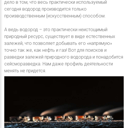
дело в том, что весь практически используемый
сегодня водород производится только
производственным (искусственным) способом.
А ведь водород – это практически неистощимый
природный ресурс, существует в виде естественных
залежей, что позволяет добывать его «напрямую»
точно так же, как нефть и газ! Вот для поисков и
разведки залежей природного водорода и понадобится
сейсморазведка. Нам даже профиль деятельности
менять не придется.