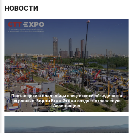
НОВОСТИ
Поставщики
и
владельцы
спецтехники
объединятся
на
равных:
Sigma
Expo
Group
создает
отраслевую
Ассоциацию