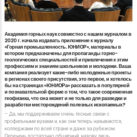
Академия
горных
наук
совместно
с
нашим
журналом
в
2020
г.
начала
издавать
приложение
к
журналу
«Горная
промышленность.
ЮНИОР»,
материалы
в
котором
предназначены
для
пропаганды
горно-
геологических
специальностей
и
привлечения
к
этим
профессиям
и
знаниям
школьников
и
молодежи.
Ваша
компания
реализует
какие-либо
молодежные
проекты
в
регионах
своего
присутствия,
это
первое,
и
хотелось
бы
на
страницах
«ЮНИОРа»
рассказать
в
популярной
и
познавательной
форме
о
том,
что
такое
современная
геофизика,
что
она
может
и
не
только
для
разведки
и
разработки
месторождений
полезных
ископаемых?
– Да, мы поддерживаем очень тесные связи с
профильными вузами и, как они теперь называются,
колледжами по всей стране и даже за рубежом.
Перечень достаточно обширный, назову лишь