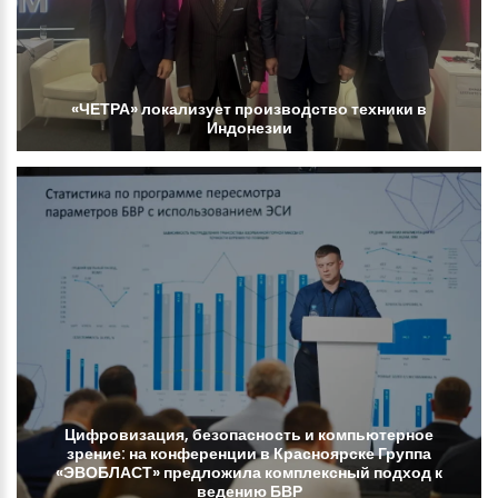
«ЧЕТРА»
локализует
производство
техники
в
Индонезии
Цифровизация,
безопасность
и
компьютерное
зрение:
на
конференции
в
Красноярске
Группа
«ЭВОБЛАСТ»
предложила
комплексный
подход
к
ведению
БВР