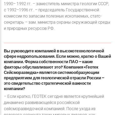
1990– 1992 гг. – заместитель министра геологии СССР,
с 1992–1996 гг. – председатель Государственной
комиссии по запасам полезных ископаемых, статс-
секретарь – зам. министра охраны окружающей среды
и природных ресурсов РФ.
Вы
руководите
компанией
в
высокотехнологичной
сфере
недропользования.
Если
можно,
кратко
о
Вашей
компании.
Форма
собственности
ПАО
–
какие
факторы
обуславливают
это?
Компания
«Геотек
Сейсморазведка»
является
системообразующим
предприятием
для
геологической
отрасли
России
–
это
свидетельство
стратегической
важности
компании?
– Если кратко, ГЕОТЕК сегодня является крупнейшей
динамично развивающейся российской
сейсморазведочной компанией. После ухода из
полевого сегмента таких мировых лидеров, как