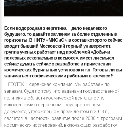
Если
водородная
энергетика
–
дело
недалекого
будущего,
то
давайте
заглянем
за
более
отдаленные
горизонты.
В
НИТУ
«МИСиС»,
в
состав
которого
сейчас
входит
бывший
Московский
горный
университет,
группа
ученых
работает
над
проблемой
«Добычи
полезных
ископаемых
в
космосе»,
имеет
ли
смысл
сейчас
думать
сейчас
о
разработке
и
применении
космических
бурильных
установок
и
т.п.
Готовы
ли
вы
заниматься
геофизическими
работами
в
космосе?
– ГЕОТЕК – сервисная компания. Мы работаем по
заказам. Судя по тому, что задачами государственной
политики в области космической деятельности,
изложенными в серьезном государственном
документе, утвержденном прези дентом в 2013 г.,
является, в частности, развитие после 2030 г. программ
космических исследований, включающих разработку