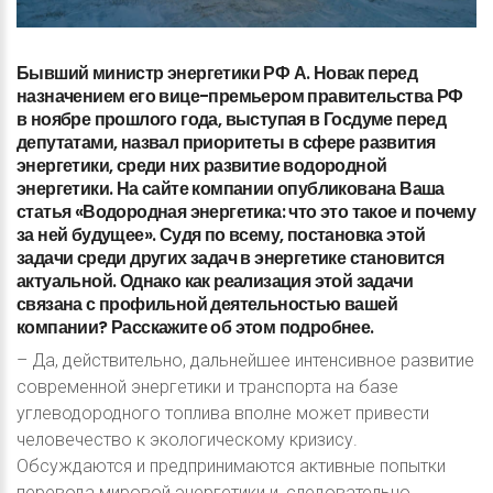
Бывший
министр
энергетики
РФ
А.
Новак
перед
назначением
его
вице-премьером
правительства
РФ
в
ноябре
прошлого
года,
выступая
в
Госдуме
перед
депутатами,
назвал
приоритеты
в
сфере
развития
энергетики,
среди
них
развитие
водородной
энергетики.
На
сайте
компании
опубликована
Ваша
статья
«Водородная
энергетика:
что
это
такое
и
почему
за
ней
будущее».
Судя
по
всему,
постановка
этой
задачи
среди
других
задач
в
энергетике
становится
актуальной.
Однако
как
реализация
этой
задачи
связана
с
профильной
деятельностью
вашей
компании?
Расскажите
об
этом
подробнее.
– Да, действительно, дальнейшее интенсивное развитие
современной энергетики и транспорта на базе
углеводородного топлива вполне может привести
человечество к экологическому кризису.
Обсуждаются и предпринимаются активные попытки
перевода мировой энергетики и, следовательно,