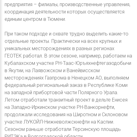
предприятия – филиалы, производственные управления,
координация деятельности которых осуществляется
единым центром в Тюмени.
При таком подходе и охвате трудно выделить какие-то
отдельные проекты. Практически на всех крупных и
уникальных месторождениях в разных регионах
ГЕОТЕК работал. В этом сезоне, например, работаем на
Кубалахском участке РН-Таас-Юръяхнефтегазодобычи
в Якутии, на Лаявожском и Ванейвисском
месторождениях Газпрома в Ненецком АО, выполняем
федеральный региональный заказ в Республике Коми
на западной прибортовой части Полярного Урала.
Летом отработали транзитный проект в дельте Енисея
на Западно-Иркинском участке РН-Ванкорнефти,
продолжали исследования на Широтном и Склоновом
участке ЛУКОЙЛ-Нижневолжскнефти на Каспии.
Сезоном раньше отработали Терсинскую площадь
РИТЭКа в Волгоградской области.