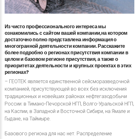
Из
чисто
профессионального
интереса
мы
ознакомились
с
сайтом
вашей
компании,на
котором
достаточно
полно
представлена
информация
о
многогранной
деятельности
компании.
Расскажите
более
подробно
о
регионах
присутствия
компании
в
целом
и
базовом
регионе
присутствия,
а
также
о
приоритетах
деятельности
и
крупных
проектах
в
этих
регионах?
– ГЕОТЕК является единственной сейсморазведочной
компанией, присутствующей во всех без исключения
традиционных и новейших районах нефтегазодобычи
России: в Тимано-Печорской НГП, Волго-Уральской НГП,
на Каспии, в Западной и Восточной Сибири, на Ямале и
Гыдане, на Таймыре.
Базового региона для нас нет. Распределение