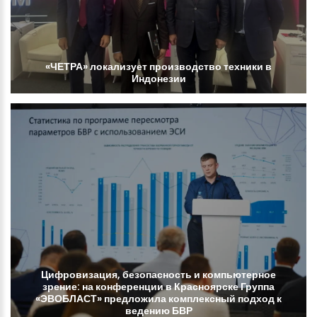
«ЧЕТРА»
локализует
производство
техники
в
Индонезии
Цифровизация,
безопасность
и
компьютерное
зрение:
на
конференции
в
Красноярске
Группа
«ЭВОБЛАСТ»
предложила
комплексный
подход
к
ведению
БВР