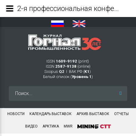
2-я профессиональная конференция и технический визит «Горнорудная промышленность России и СНГ: строительство и модернизация» - Журнал Горная промышленность
ISSN
1609-9192
(print)
ISSN
2587-9138
(online)
Scopus
Q2
Ι ВАК РФ (
K1
)
Белый список (
Уровень 1
)
Искать...
НОВОСТИ
КАЛЕНДАРЬ ВЫСТАВОК
АРХИВ ВЫСТАВОК
ОТЧЕТЫ
ВИДЕО
АРКТИКА
MWR