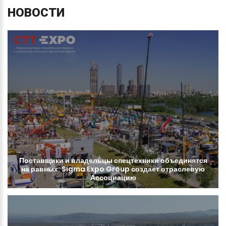
НОВОСТИ
Поставщики
и
владельцы
спецтехники
объединятся
на
равных:
Sigma
Expo
Group
создает
отраслевую
Ассоциацию