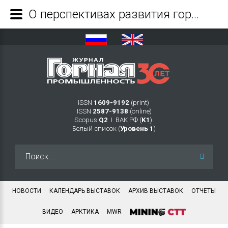
О перспективах развития горнопромышленного комплекса Арктической зоны Мурманской области - Журнал Горная промышленность
ISSN
1609-9192
(print)
ISSN
2587-9138
(online)
Scopus
Q2
Ι ВАК РФ (
K1
)
Белый список (
Уровень 1
)
Искать...
НОВОСТИ
КАЛЕНДАРЬ ВЫСТАВОК
АРХИВ ВЫСТАВОК
ОТЧЕТЫ
ВИДЕО
АРКТИКА
MWR