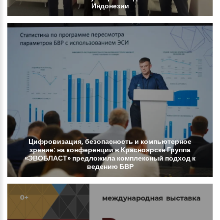
Индонезии
Цифровизация,
безопасность
и
компьютерное
зрение:
на
конференции
в
Красноярске
Группа
«ЭВОБЛАСТ»
предложила
комплексный
подход
к
ведению
БВР