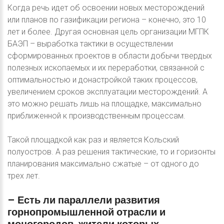
Когда речь идет об освоении новых месторождений
или планов по газификации региона – конечно, это 10
лет и более. Другая основная цель организации МГПК
БАЭП – выработка тактики в осуществлении
сформированных проектов в области добычи твердых
полезных ископаемых и их переработки, связанной с
оптимальностью и донастройкой таких процессов,
увеличением сроков эксплуатации месторождений. А
это можно решать лишь на площадке, максимально
приближенной к производственным процессам.
Такой площадкой как раз и является Кольский
полуостров. А раз решения тактические, то и горизонты
планирования максимально сжатые – от одного до
трех лет.
–
Есть
ли
параллели
развития
горнопромышленной
отрасли
и
моногородов,
жители
которых