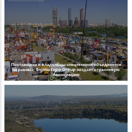
Поставщики
и
владельцы
спецтехники
объединятся
на
равных:
Sigma
Expo
Group
создает
отраслевую
Ассоциацию