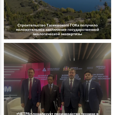
Строительство
Тасеевского
ГОКа
получило
положительное
заключение
государственной
экологической
экспертизы
«ЧЕТРА»
локализует
производство
техники
в