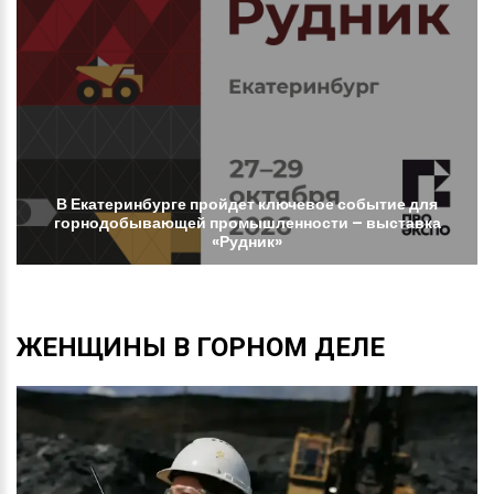
В
Екатеринбурге
пройдет
ключевое
событие
для
горнодобывающей
промышленности
–
выставка
«Рудник»
ЖЕНЩИНЫ
В
ГОРНОМ
ДЕЛЕ