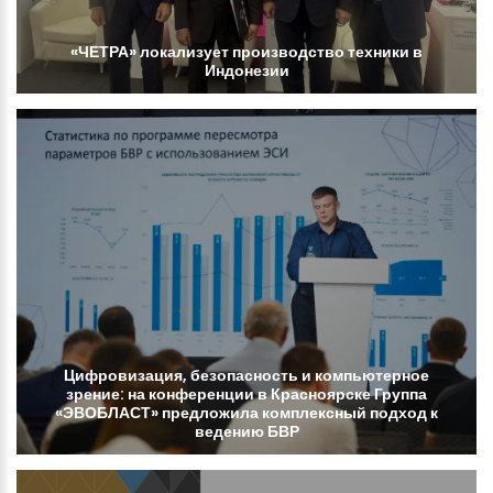
«ЧЕТРА»
локализует
производство
техники
в
Индонезии
Цифровизация,
безопасность
и
компьютерное
зрение:
на
конференции
в
Красноярске
Группа
«ЭВОБЛАСТ»
предложила
комплексный
подход
к
ведению
БВР