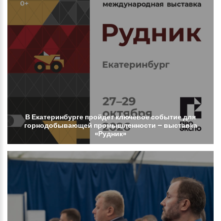
В
Екатеринбурге
пройдет
ключевое
событие
для
горнодобывающей
промышленности
–
выставка
«Рудник»