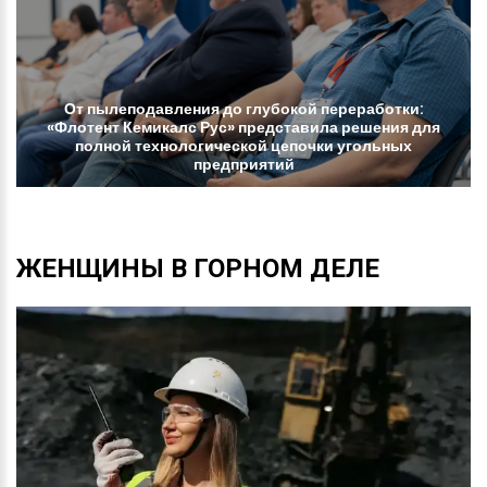
От
пылеподавления
до
глубокой
переработки:
«Флотент
Кемикалс
Рус»
представила
решения
для
полной
технологической
цепочки
угольных
предприятий
ЖЕНЩИНЫ
В
ГОРНОМ
ДЕЛЕ