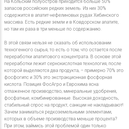
На Кольский полуостров приходится больше 50%
запасов российских редких земель. Из них 30%
содержится в апатит-нефелиновых рудах Хибинского
массива. Есть редкие земли и в Ковдорском апатите,
но там их раза в три меньше по содержанию.
В этой связи нельзя не сказать об использовании
техногенного сырья, то есть о том, что остается после
переработки апатитового концентрата. В основе этой
переработки лежит сернокислотная технология, после
которой выделяются два продукта, – примерно 70% это
фосфогипс и 30% это экстракционная фосфорная
кислота. Позиция ФосАгро и Еврохима ясна:
отлаженное производство, минеральные удобрения,
фосфатные, комбинированные. Высокая доходность,
стабильный спрос на продукт, санкции не накладывают!
Зачем заниматься редкоземельными элементами,
которых в объеме производства меньше процента?
При этом, займись этой проблемой один только