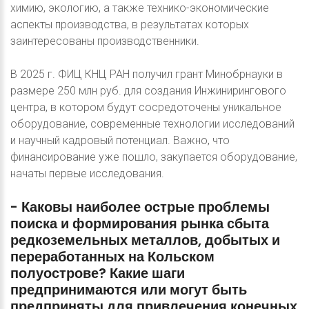
химию, экологию, а также технико-экономические
аспекты производства, в результатах которых
заинтересованы производственники.
В 2025 г. ФИЦ КНЦ РАН получил грант Минобрнауки в
размере 250 млн руб. для создания Инжинирингового
центра, в котором будут сосредоточены уникальное
оборудование, современные технологии исследований
и научный кадровый потенциал. Важно, что
финансирование уже пошло, закупается оборудование,
начаты первые исследования.
-
Каковы
наиболее
острые
проблемы
поиска
и
формирования
рынка
сбыта
редкоземельных
металлов,
добытых
и
переработанных
на
Кольском
полуострове?
Какие
шаги
предпринимаются
или
могут
быть
предприняты
для
привлечения
конечных