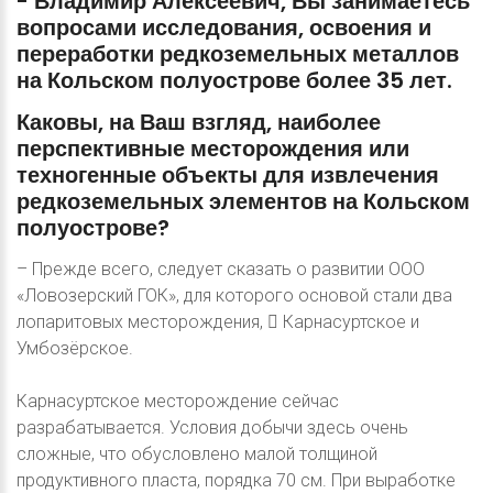
-
Владимир
Алексеевич,
Вы
занимаетесь
вопросами
исследования,
освоения
и
переработки
редкоземельных
металлов
на
Кольском
полуострове
более
35
лет.
Каковы,
на
Ваш
взгляд,
наиболее
перспективные
месторождения
или
техногенные
объекты
для
извлечения
редкоземельных
элементов
на
Кольском
полуострове?
– Прежде всего, следует сказать о развитии ООО
«Ловозерский ГОК», для которого основой стали два
лопаритовых месторождения,  Карнасуртское и
Умбозёрское.
Карнасуртское месторождение сейчас
разрабатывается. Условия добычи здесь очень
сложные, что обусловлено малой толщиной
продуктивного пласта, порядка 70 см. При выработке