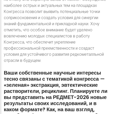
наиболее острых и актуальных тем на площадках
Конгресса позволит выявить потенциальные точки
соприкосновения и создать условия для синергии
знаний фундаментальной и прикладной науки. Хочу
отметить, что особое внимание будет уделено
вовлечению молодых специалистов в работу
Конгресса, что обеспечит укрепление
профессиональной преемственности и создаст
условия для устойчивого развития редкометалльной
отрасли в будущем.
Ваши
собственные
научные
интересы
тесно
связаны
с
тематикой
конгресса
—
«зеленая»
экстракция,
эвтектические
растворители,
рециклинг.
Планируете
ли
вы
представить
на
РЕДМЕТ-2026
новые
результаты
своих
исследований,
и
в
каком
формате?
Как,
на
ваш
взгляд,