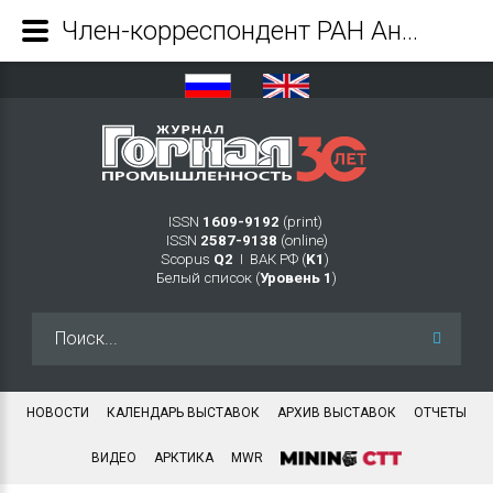
Член-корреспондент РАН Андрей Вошкин: «Наша главная цель — возрождение редкометалльной отрасли, обеспечивающей технологический суверенитет и лидерство России» - Журнал Горная промышленность
ISSN
1609-9192
(print)
ISSN
2587-9138
(online)
Scopus
Q2
Ι ВАК РФ (
K1
)
Белый список (
Уровень 1
)
Искать...
НОВОСТИ
КАЛЕНДАРЬ ВЫСТАВОК
АРХИВ ВЫСТАВОК
ОТЧЕТЫ
ВИДЕО
АРКТИКА
MWR