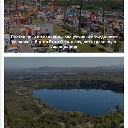
Поставщики
и
владельцы
спецтехники
объединятся
на
равных:
Sigma
Expo
Group
создает
отраслевую
Ассоциацию