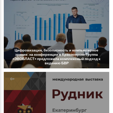
Цифровизация,
безопасность
и
компьютерное
зрение:
на
конференции
в
Красноярске
Группа
«ЭВОБЛАСТ»
предложила
комплексный
подход
к
ведению
БВР