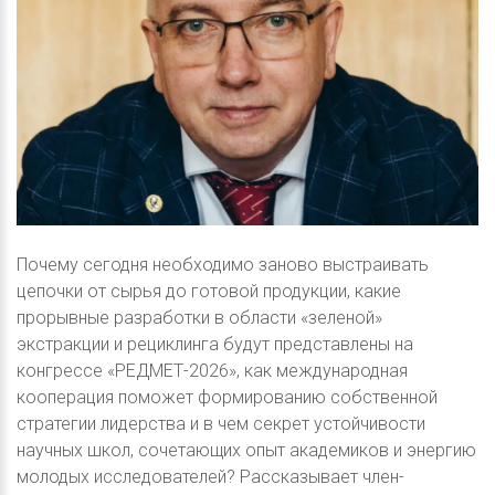
Почему сегодня необходимо заново выстраивать
цепочки от сырья до готовой продукции, какие
прорывные разработки в области «зеленой»
экстракции и рециклинга будут представлены на
конгрессе «РЕДМЕТ-2026», как международная
кооперация поможет формированию собственной
стратегии лидерства и в чем секрет устойчивости
научных школ, сочетающих опыт академиков и энергию
молодых исследователей? Рассказывает член-