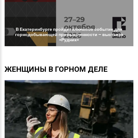
В
Екатеринбурге
пройдет
ключевое
событие
для
горнодобывающей
промышленности
–
выставка
«Рудник»
ЖЕНЩИНЫ
В
ГОРНОМ
ДЕЛЕ