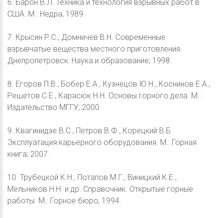
6. Барон В.Л. Техника и технология взрывных работ в
США. М.: Недра; 1989.
7. Крысин Р.С., Домничев В.Н. Современные
взрывчатые вещества местного приготовления.
Днепропетровск: Наука и образование; 1998.
8. Егоров П.В., Бобер Е.А., Кузнецов Ю.Н., Коснинов Е.А.,
Решетов С.Е., Карасюк Н.Н. Основы горного дела. М.:
Издательство МГГУ; 2000.
9. Квагинидзе В.С., Петров В.Ф., Корецкий В.Б.
Эксплуатация карьерного оборудования. М.: Горная
книга; 2007.
10. Трубецкой К.Н., Потапов М.Г., Виницкий К.Е.,
Мельников Н.Н. и др. Справочник. Открытые горные
работы. М.: Горное бюро; 1994.