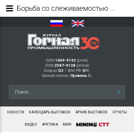
Борьба со слеживаемостью аммиачной селитры и механизированное заряжание игданитом-П подземных зарядных машин на дневной поверхности - Журнал Горная промышленность
ISSN
1609-9192
(print)
ISSN
2587-9138
(online)
Scopus
Q2
Ι ВАК РФ (
K1
)
Белый список (
Уровень 1
)
Искать...
НОВОСТИ
КАЛЕНДАРЬ ВЫСТАВОК
АРХИВ ВЫСТАВОК
ОТЧЕТЫ
ВИДЕО
АРКТИКА
MWR