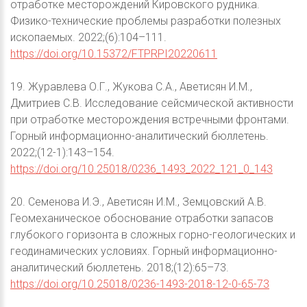
отработке месторождений Кировского рудника.
Физико-технические проблемы разработки полезных
ископаемых. 2022;(6):104–111.
https://doi.org/10.15372/FTPRPI20220611
19. Журавлева О.Г., Жукова С.А., Аветисян И.М.,
Дмитриев С.В. Исследование сейсмической активности
при отработке месторождения встречными фронтами.
Горный информационно-аналитический бюллетень.
2022;(12-1):143–154.
https://doi.org/10.25018/0236_1493_2022_121_0_143
20. Семенова И.Э., Аветисян И.М., Земцовский А.В.
Геомеханическое обоснование отработки запасов
глубокого горизонта в сложных горно-геологических и
геодинамических условиях. Горный информационно-
аналитический бюллетень. 2018;(12):65–73.
https://doi.org/10.25018/0236-1493-2018-12-0-65-73