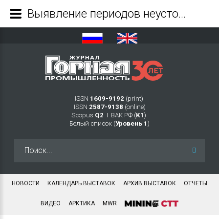
Выявление периодов неустойчивости при формировании обрушений подработанной толщи пород в тектонически напряженном Хибинском массиве - Журнал Горная промышленность
ISSN
1609-9192
(print)
ISSN
2587-9138
(online)
Scopus
Q2
Ι ВАК РФ (
K1
)
Белый список (
Уровень 1
)
Искать...
НОВОСТИ
КАЛЕНДАРЬ ВЫСТАВОК
АРХИВ ВЫСТАВОК
ОТЧЕТЫ
ВИДЕО
АРКТИКА
MWR