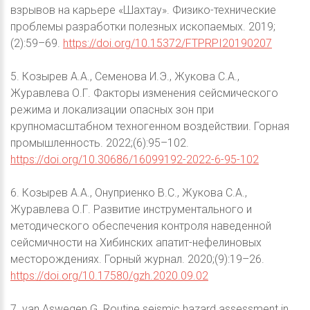
взрывов на карьере «Шахтау». Физико-технические
проблемы разработки полезных ископаемых. 2019;
(2):59–69.
https://doi.org/10.15372/FTPRPI20190207
5. Козырев А.А., Семенова И.Э., Жукова С.А.,
Журавлева О.Г. Факторы изменения сейсмического
режима и локализации опасных зон при
крупномасштабном техногенном воздействии. Горная
промышленность. 2022;(6):95–102.
https://doi.org/10.30686/16099192-2022-6-95-102
6. Козырев А.А., Онуприенко В.С., Жукова С.А.,
Журавлева О.Г. Развитие инструментального и
методического обеспечения контроля наведенной
сейсмичности на Хибинских апатит-нефелиновых
месторождениях. Горный журнал. 2020;(9):19–26.
https://doi.org/10.17580/gzh.2020.09.02
7. van Aswegen G. Routine seismic hazard assessment in