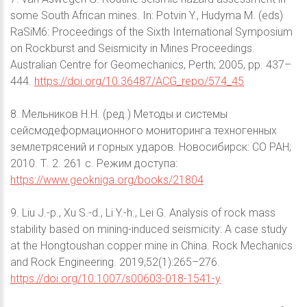
some South African mines. In: Potvin Y., Hudyma M. (eds)
RaSiM6: Proceedings of the Sixth International Symposium
on Rockburst and Seismicity in Mines Proceedings.
Australian Centre for Geomechanics, Perth; 2005, pp. 437–
444.
https://doi.org/10.36487/ACG_repo/574_45
8. Мельников Н.Н. (ред.) Методы и системы
сейсмодеформационного мониторинга техногенных
землетрясений и горных ударов. Новосибирск: СО РАН;
2010. Т. 2. 261 с. Режим доступа:
https://www.geokniga.org/books/21804
9. Liu J.-p., Xu S.-d., Li Y.-h., Lei G. Analysis of rock mass
stability based on mining-induced seismicity: A case study
at the Hongtoushan copper mine in China. Rock Mechanics
and Rock Engineering. 2019;52(1):265–276.
https://doi.org/10.1007/s00603-018-1541-y