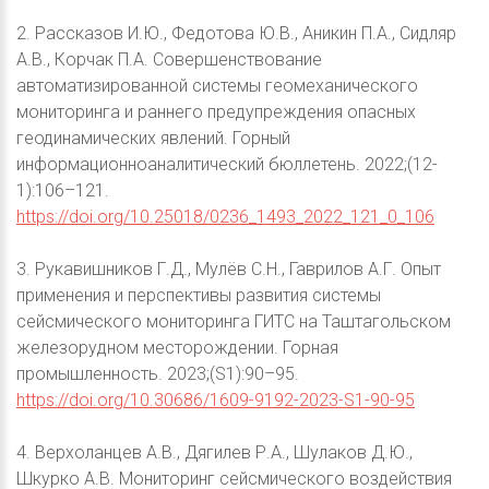
2. Рассказов И.Ю., Федотова Ю.В., Аникин П.А., Сидляр
А.В., Корчак П.А. Совершенствование
автоматизированной системы геомеханического
мониторинга и раннего предупреждения опасных
геодинамических явлений. Горный
информационноаналитический бюллетень. 2022;(12-
1):106–121.
https://doi.org/10.25018/0236_1493_2022_121_0_106
3. Рукавишников Г.Д., Мулёв С.Н., Гаврилов А.Г. Опыт
применения и перспективы развития системы
сейсмического мониторинга ГИТС на Таштагольском
железорудном месторождении. Горная
промышленность. 2023;(S1):90–95.
https://doi.org/10.30686/1609-9192-2023-S1-90-95
4. Верхоланцев А.В., Дягилев Р.А., Шулаков Д.Ю.,
Шкурко А.В. Мониторинг сейсмического воздействия