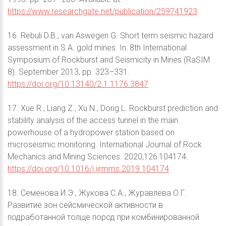
https://www.researchgate.net/publication/259741923
16. Rebuli D.B., van Aswegen G. Short term seismic hazard
assessment in S.A. gold mines. In: 8th International
Symposium of Rockburst and Seismicity in Mines (RaSIM
8). September 2013, pp. 323–331.
https://doi.org/10.13140/2.1.1176.3847
17. Xue R., Liang Z., Xu N., Dong L. Rockburst prediction and
stability analysis of the access tunnel in the main
powerhouse of a hydropower station based on
microseismic monitoring. International Journal of Rock
Mechanics and Mining Sciences. 2020;126:104174.
https://doi.org/10.1016/j.ijrmms.2019.104174
18. Семенова И.Э., Жукова С.А., Журавлева О.Г.
Развитие зон сейсмической активности в
подработанной толще пород при комбинированной