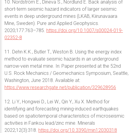
10. Nordström E., Dineva S., Nordlund E. Back analysis of
short-term seismic hazard indicators of larger seismic
events in deep underground mines (LKAB, Kiirunavaara
Mine, Sweden). Pure and Applied Geophysics.
2020;177:763–785.
https://doi.org/10.1007/s00024-019-
02352-8
11. Dehn K.K., Butler T., Weston B. Using the energy index
method to evaluate seismic hazards in an underground
narrow-vein metal mine. In: Paper presented at the 52nd
U.S. Rock Mechanics / Geomechanics Symposium, Seattle,
Washington, June 2018. Available at:
https://www.researchgate.net/publication/329628956
12. Li Y., Hongwei D., Lei W., Qin Y., Xu X. Method for
identifying and forecasting mining-induced earthquakes
based on spatiotemporal characteristics of microseismic
activities in Fankou lead/zinc mine. Minerals
2022;12(3):318.
https://doi.org/10.3390/min12030318