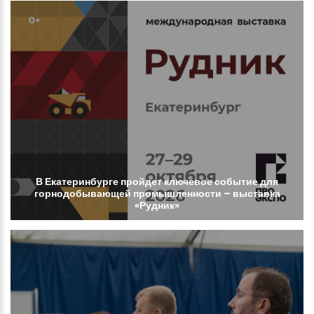
В
Екатеринбурге
пройдет
ключевое
событие
для
горнодобывающей
промышленности
–
выставка
«Рудник»