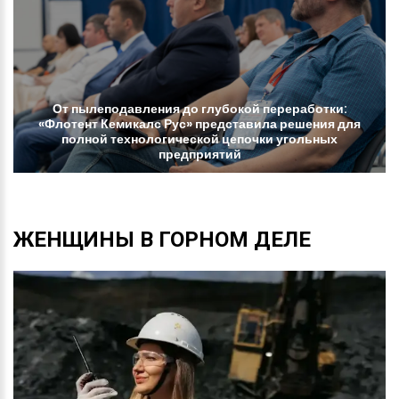
От
пылеподавления
до
глубокой
переработки:
«Флотент
Кемикалс
Рус»
представила
решения
для
полной
технологической
цепочки
угольных
предприятий
ЖЕНЩИНЫ
В
ГОРНОМ
ДЕЛЕ