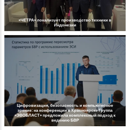
«ЧЕТРА»
локализует
производство
техники
в
Индонезии
Цифровизация,
безопасность
и
компьютерное
зрение:
на
конференции
в
Красноярске
Группа
«ЭВОБЛАСТ»
предложила
комплексный
подход
к
ведению
БВР