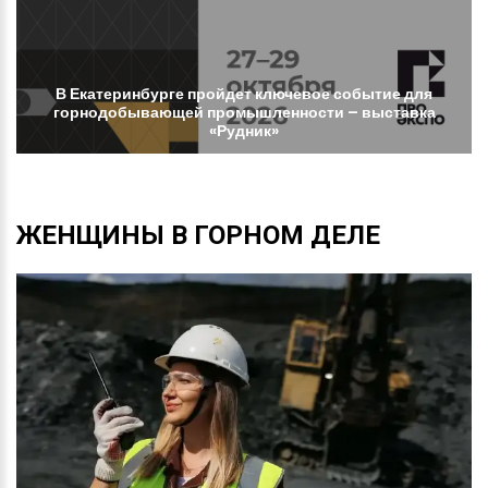
В
Екатеринбурге
пройдет
ключевое
событие
для
горнодобывающей
промышленности
–
выставка
«Рудник»
ЖЕНЩИНЫ
В
ГОРНОМ
ДЕЛЕ