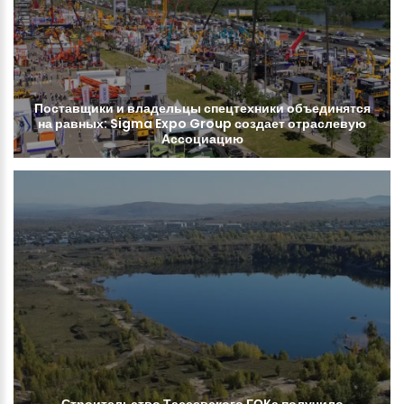
Поставщики
и
владельцы
спецтехники
объединятся
на
равных:
Sigma
Expo
Group
создает
отраслевую
Ассоциацию
Строительство
Тасеевского
ГОКа
получило