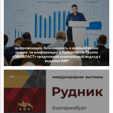
Цифровизация,
безопасность
и
компьютерное
зрение:
на
конференции
в
Красноярске
Группа
«ЭВОБЛАСТ»
предложила
комплексный
подход
к
ведению
БВР