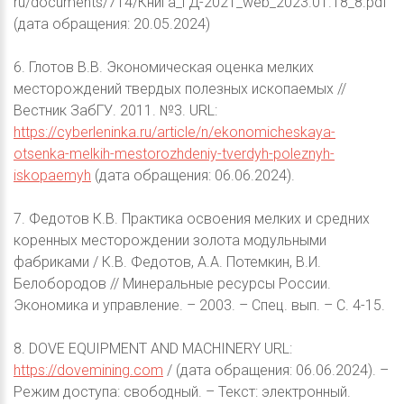
ru/documents/714/Книга_ГД-2021_web_2023.01.18_8.pdf
(дата обращения: 20.05.2024)
6. Глотов В.В. Экономическая оценка мелких
месторождений твердых полезных ископаемых //
Вестник ЗабГУ. 2011. №3. URL:
https://cyberleninka.ru/article/n/ekonomicheskaya-
otsenka-melkih-mestorozhdeniy-tverdyh-poleznyh-
iskopaemyh
(дата обращения: 06.06.2024).
7. Федотов К.В. Практика освоения мелких и средних
коренных месторождении золота модульными
фабриками / К.В. Федотов, А.А. Потемкин, В.И.
Белобородов // Минеральные ресурсы России.
Экономика и управление. – 2003. – Спец. вып. – С. 4-15.
8. DOVE EQUIPMENT AND MACHINERY URL:
https://dovemining.com
/ (дата обращения: 06.06.2024). –
Режим доступа: свободный. – Текст: электронный.