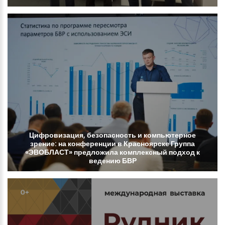
Цифровизация,
безопасность
и
компьютерное
зрение:
на
конференции
в
Красноярске
Группа
«ЭВОБЛАСТ»
предложила
комплексный
подход
к
ведению
БВР