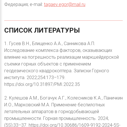
Федерация; e-mail:
tagaev.egor@mail.ru
СПИСОК
ЛИТЕРАТУРЫ
1. Гусев В.Н., Блищенко А.А., Санникова А.П.
Исследование комплекса факторов, оказывающих
влияние на погрешность реализации маркшейдерской
съемки горных объектов с применением
геодезического квадрокоптера. Записки Горного
института. 2022;254:173–179.
https://doi.org/10.31897/PMI.2022.35
2. Кулешов А.М., Богачук А.Г., Колесников К.А., Паничкин
И.О., Марковский М.А. Применение беспилотных
летательных аппаратов в горнодобывающей
промышленности. Горная промышленность. 2024;
(5S):33–37. https://doi.org/10.30686/1609-9192-2024-5S-