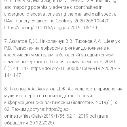
6. Turner R.M., MacLaughlin M.M., Iverson S.R. Identifying
and mapping potentially adverse discontinuities in
underground excavations using thermal and multispectral
UAV imagery. Engineering Geology. 2020;266:105470.
https://doi.org/10.1016/j.enggeo.2019.105470
7. Акматов Д.Ж., Николайчук В.В., Тихонов А.А., Шевчук
Р.В. Радарная интерферометрия как дополнение к
классическим методам наблюдений за сдвижением
земной поверхности. Горная промышленность. 2020;
(1):144–147. https://doi.org/10.30686/1609-9192-2020-1-
144-147
8. Тихонов А.А., Акматов Д.Ж. Актуальность применения
мультикоптеров на производстве. Горный
информационно-аналитический бюллетень. 2019;(1):55–
62. Режим доступа: https://giab-
online.ru/files/Data/2019/1/55_62_1_2019.pdf (дата
обращения: 29.12.2025).