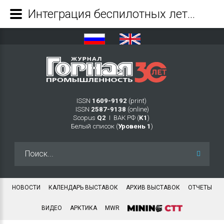
Интеграция беспилотных летательных аппаратов и фотограмметрии для оперативного 3D-моделирования горных выработок - Журнал Горная промышленность
ISSN
1609-9192
(print)
ISSN
2587-9138
(online)
Scopus
Q2
Ι ВАК РФ (
K1
)
Белый список (
Уровень 1
)
Искать...
НОВОСТИ
КАЛЕНДАРЬ ВЫСТАВОК
АРХИВ ВЫСТАВОК
ОТЧЕТЫ
ВИДЕО
АРКТИКА
MWR