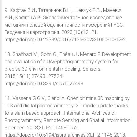
9. Кафтан В.И., Татаринов В.Н., Шевчук Р.В., Маневич
А.И., Кафтан А.В. Экспериментальное исследование
методики полевой оценки точности измерений ГНСС.
Геодезия и картография. 2023;(10):12–21.
https://doi.org/10.22389/0016-7126-2023-1000-10-12-21
10. Shahbazi M., Sohn G., Théau J., Menard P. Development
and evaluation of a UAV-photogrammetry system for
precise 3D environmental modeling. Sensors.
2015;15(11):27493–27524.
https://doi.org/10.3390/s151127493
11. Vassena G.G.V., Clerici A. Open pit mine 3D mapping by
TLS and digital photogrammetry: 3D model update thanks
to a slam based approach. International Archives of
Photogrammetry, Remote Sensing and Spatial Information
Sciences. 2018;XLII-2:1145–1152.
https://doi.org/10.5194/isprs-archives-XLII-2-1145-2018.