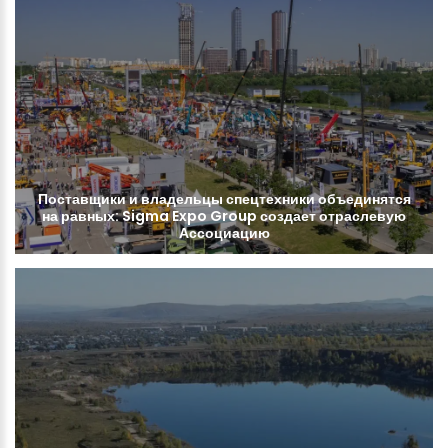
Поставщики
и
владельцы
спецтехники
объединятся
на
равных:
Sigma
Expo
Group
создает
отраслевую
Ассоциацию