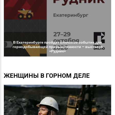
В
Екатеринбурге
пройдет
ключевое
событие
для
горнодобывающей
промышленности
–
выставка
«Рудник»
ЖЕНЩИНЫ
В
ГОРНОМ
ДЕЛЕ