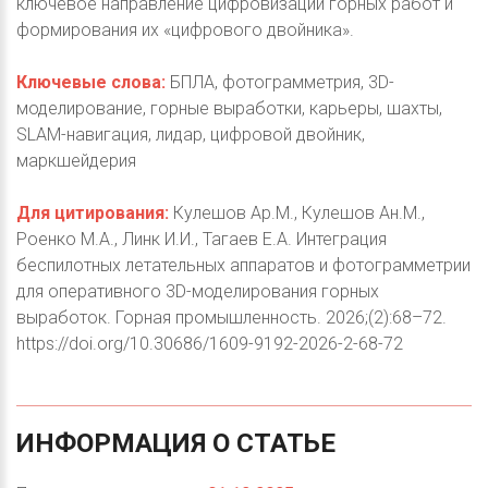
ключевое направление цифровизации горных работ и
формирования их «цифрового двойника».
Ключевые слова:
БПЛА, фотограмметрия, 3D-
моделирование, горные выработки, карьеры, шахты,
SLAM-навигация, лидар, цифровой двойник,
маркшейдерия
Для цитирования:
Кулешов Ар.М., Кулешов Ан.М.,
Роенко М.А., Линк И.И., Тагаев Е.А. Интеграция
беспилотных летательных аппаратов и фотограмметрии
для оперативного 3D-моделирования горных
выработок. Горная промышленность. 2026;(2):68–72.
https://doi.org/10.30686/1609-9192-2026-2-68-72
ИНФОРМАЦИЯ
О
СТАТЬЕ