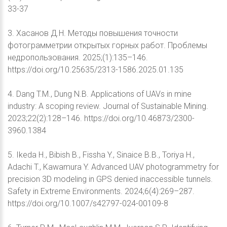
33-37
3. Хасанов Д.Н. Методы повышения точности
фотограмметрии открытых горных работ. Проблемы
недропользования. 2025;(1):135–146.
https://doi.org/10.25635/2313-1586.2025.01.135
4. Dang T.M., Dung N.B. Applications of UAVs in mine
industry: A scoping review. Journal of Sustainable Mining.
2023;22(2):128–146. https://doi.org/10.46873/2300-
3960.1384
5. Ikeda H., Bibish B., Fissha Y., Sinaice B.B., Toriya H.,
Adachi T., Kawamura Y. Advanced UAV photogrammetry for
precision 3D modeling in GPS denied inaccessible tunnels.
Safety in Extreme Environments. 2024;6(4):269–287.
https://doi.org/10.1007/s42797-024-00109-8