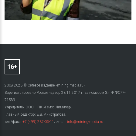
2008-2023 © Сетевое издание «mining-media.ru»
Зарегистрировано Роскомнадзор 23.11.2017 г. за номером Эл № ФС77-
71589
Учредитель: ООО НПК «Гемос Лимитед»,
Главный редактор: Е.В. Анистратова,
тел./факс:
+7 (499) 237-03-11
; e-mail:
info@mining-media.ru