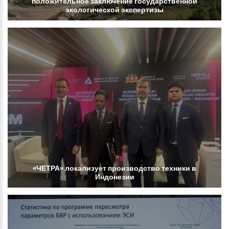
положительное
заключение
государственной
экологической
экспертизы
«ЧЕТРА»
локализует
производство
техники
в
Индонезии