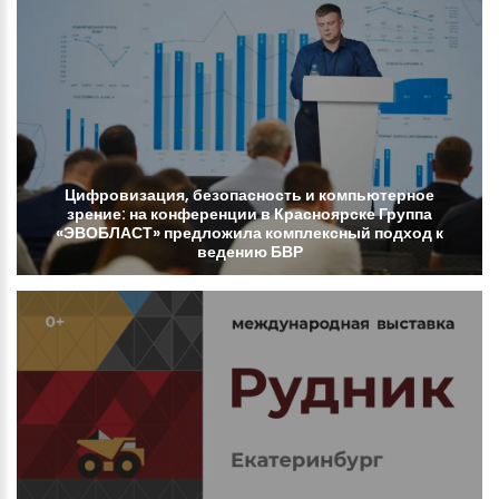
Цифровизация,
безопасность
и
компьютерное
зрение:
на
конференции
в
Красноярске
Группа
«ЭВОБЛАСТ»
предложила
комплексный
подход
к
ведению
БВР