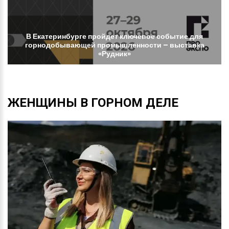
В
Екатеринбурге
пройдет
ключевое
событие
для
горнодобывающей
промышленности
–
выставка
«Рудник»
ЖЕНЩИНЫ
В
ГОРНОМ
ДЕЛЕ