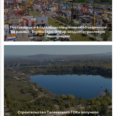
Поставщики
и
владельцы
спецтехники
объединятся
на
равных:
Sigma
Expo
Group
создает
отраслевую
Ассоциацию
Строительство
Тасеевского
ГОКа
получило