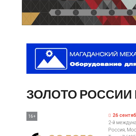
ЗОЛОТО
РОССИИ
26 сентяб
16+
2-й междун
Россия, Мо