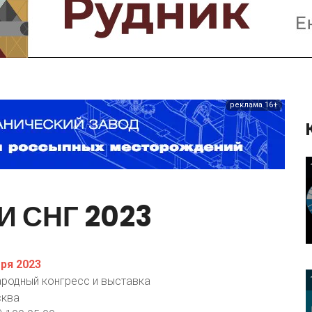
Предприятия и компании
Интервью
Выставки, Конференции
Женщины в горном деле
реклама 16+
И
СНГ
2023
ря 2023
ародный конгресс и выставка
сква