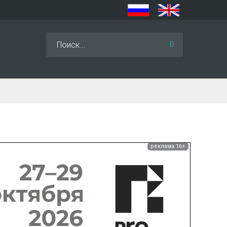
Искать...
реклама 16+