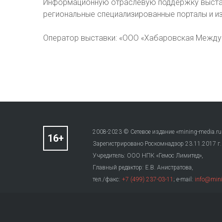
Информационную отраслевую поддержку выстав
региональные специализированные порталы и из
Оператор выставки: «ООО «Хабаровская Между
2008-2023 © Сетевое издание «mining-media.ru
Зарегистрировано Роскомнадзор 23.11.2017 г
Учредитель: ООО НПК «Гемос Лимитед»,
Главный редактор: Е.В. Анистратова,
тел./факс:
+7 (499) 237-03-11
; e-mail:
info@mini