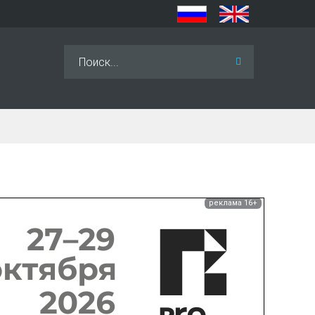
Искать...
реклама 16+