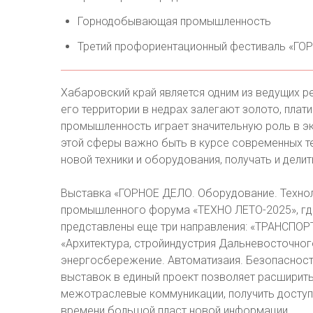
Горнодобывающая промышленность
Третий профориентационный фестиваль «ГО
Хабаровский край является одним из ведущих р
его территории в недрах залегают золото, плат
промышленность играет значительную роль в э
этой сферы важно быть в курсе современных те
новой техники и оборудования, получать и дели
Выставка «ГОРНОЕ ДЕЛО. Оборудование. Техноло
промышленного форума «ТЕХНО ЛЕТО-2025», где
представлены еще три направления: «ТРАНСПОРТ
«Архитектура, стройиндустрия Дальневосточного
энергосбережение. Автоматизаия. Безопасност
выставок в единый проект позволяет расширить
межотраслевые коммуникации, получить доступ 
времени большой пласт новой информации.