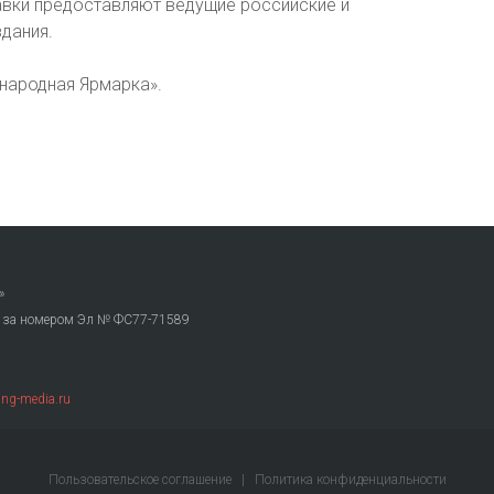
ки предоставляют ведущие российские и
дания.
народная Ярмарка».
»
. за номером Эл № ФС77-71589
ng-media.ru
Пользовательское соглашение
|
Политика конфиденциальности