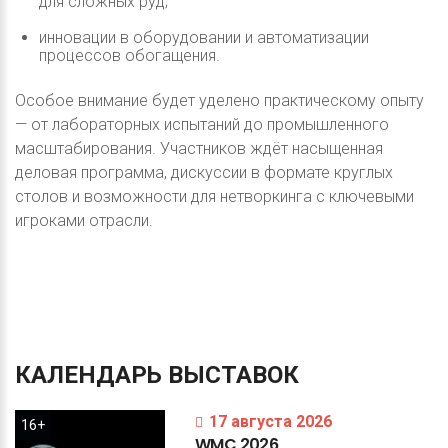
для сложных руд;
инновации в оборудовании и автоматизации
процессов обогащения.
Особое внимание будет уделено практическому опыту
— от лабораторных испытаний до промышленного
масштабирования. Участников ждёт насыщенная
деловая программа, дискуссии в формате круглых
столов и возможности для нетворкинга с ключевыми
игроками отрасли.
КАЛЕНДАРЬ
ВЫСТАВОК
17 августа 2026
16+
WMC
2026