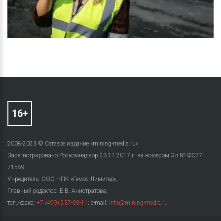
2008-2023 © Сетевое издание «mining-media.ru»
Зарегистрировано Роскомнадзор 23.11.2017 г. за номером Эл № ФС77-
71589
Учредитель: ООО НПК «Гемос Лимитед»,
Главный редактор: Е.В. Анистратова,
тел./факс:
+7 (499) 237-03-11
; e-mail:
info@mining-media.ru