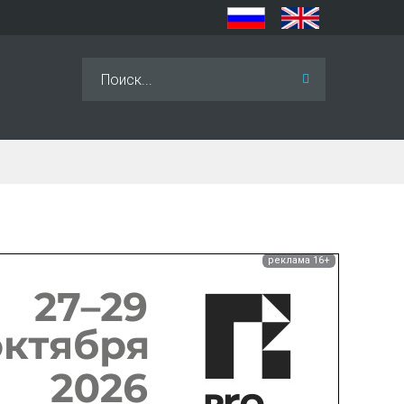
Искать...
реклама 16+