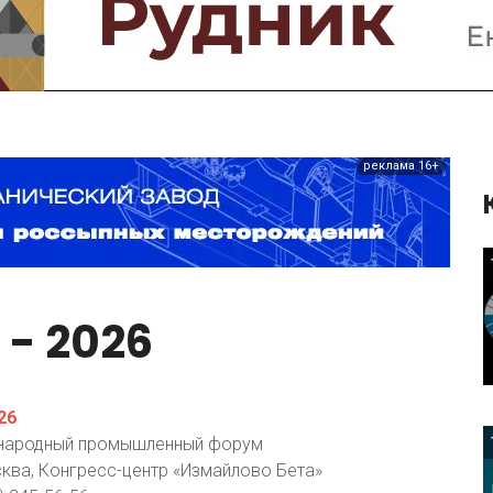
Предприятия и компании
Интервью
Выставки, Конференции
Женщины в горном деле
реклама 16+
T
-
2026
26
народный промышленный форум
ква, Конгресс-центр «Измайлово Бета»