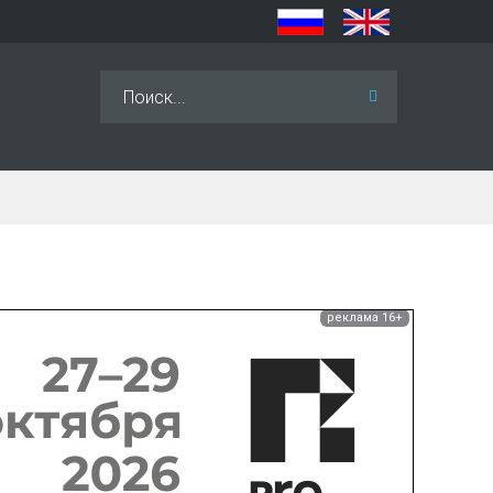
Искать...
реклама 16+