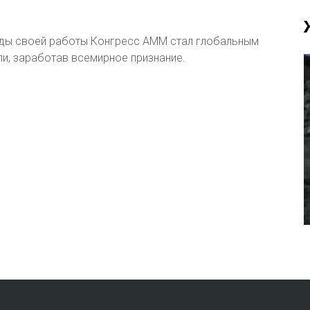
годы своей работы Конгресс АММ стал глобальным
и, заработав всемирное признание.