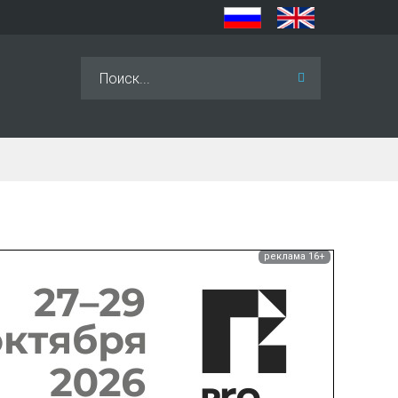
Искать...
реклама 16+