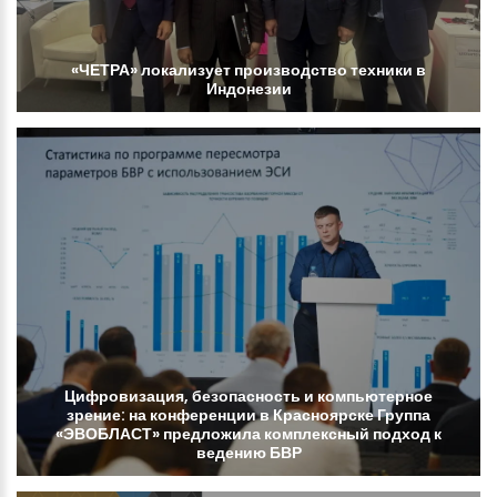
«ЧЕТРА»
локализует
производство
техники
в
Индонезии
Цифровизация,
безопасность
и
компьютерное
зрение:
на
конференции
в
Красноярске
Группа
«ЭВОБЛАСТ»
предложила
комплексный
подход
к
ведению
БВР