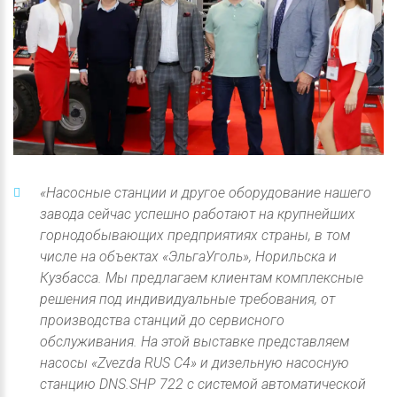
«Насосные станции и другое оборудование нашего
завода сейчас успешно работают на крупнейших
горнодобывающих предприятиях страны, в том
числе на объектах «ЭльгаУголь», Норильска и
Кузбасса. Мы предлагаем клиентам комплексные
решения под индивидуальные требования, от
производства станций до сервисного
обслуживания. На этой выставке представляем
насосы «Zvezda RUS С4» и дизельную насосную
станцию DNS.SHP 722 с системой автоматической