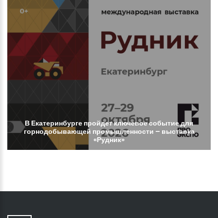
В
Екатеринбурге
пройдет
ключевое
событие
для
горнодобывающей
промышленности
–
выставка
«Рудник»