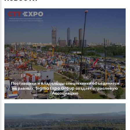
Поставщики
и
владельцы
спецтехники
объединятся
на
равных:
Sigma
Expo
Group
создает
отраслевую
Ассоциацию