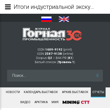
Итоги индустриальной экскурсии «Новые времена – Новые герои» - Журнал Горная промышленность
ISSN
1609-9192
(print)
ISSN
2587-9138
(online)
Scopus
Q2
Ι ВАК РФ (
K1
)
Белый список (
Уровень 1
)
Искать...
НОВОСТИ
КАЛЕНДАРЬ ВЫСТАВОК
АРХИВ ВЫСТАВОК
ОТЧЕТЫ
ВИДЕО
АРКТИКА
MWR