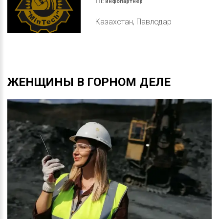
ГП:
инфопартнер
Казахстан, Павлодар
ЖЕНЩИНЫ
В
ГОРНОМ
ДЕЛЕ