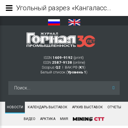
Угольный разрез «Кангаласский» увеличил производственные показатели - Журнал Горная промышленность
ISSN
1609-9192
(print)
ISSN
2587-9138
(online)
Scopus
Q2
Ι ВАК РФ (
K1
)
Белый список (
Уровень 1
)
Искать...
НОВОСТИ
КАЛЕНДАРЬ ВЫСТАВОК
АРХИВ ВЫСТАВОК
ОТЧЕТЫ
ВИДЕО
АРКТИКА
MWR