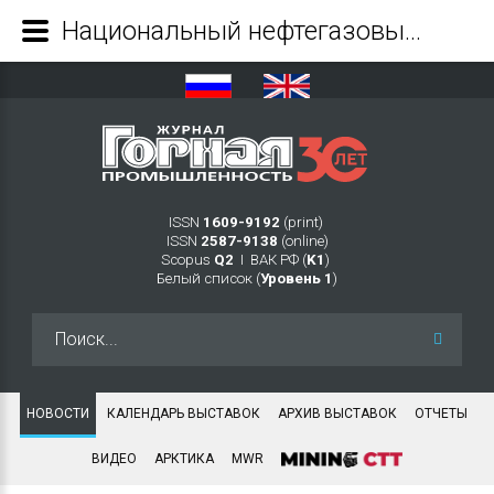
Национальный нефтегазовый форум и выставка «Нефтегаз» запускают цикл отраслевых вебинаров - Журнал Горная промышленность
ISSN
1609-9192
(print)
ISSN
2587-9138
(online)
Scopus
Q2
Ι ВАК РФ (
K1
)
Белый список (
Уровень 1
)
Искать...
НОВОСТИ
КАЛЕНДАРЬ ВЫСТАВОК
АРХИВ ВЫСТАВОК
ОТЧЕТЫ
ВИДЕО
АРКТИКА
MWR