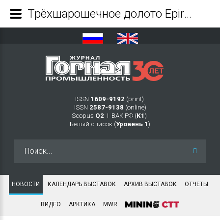
Трёхшарошечное долото Epiroc – экономия ресурсов и времени - Журнал Горная промышленность
ISSN
1609-9192
(print)
ISSN
2587-9138
(online)
Scopus
Q2
Ι ВАК РФ (
K1
)
Белый список (
Уровень 1
)
Искать...
НОВОСТИ
КАЛЕНДАРЬ ВЫСТАВОК
АРХИВ ВЫСТАВОК
ОТЧЕТЫ
ВИДЕО
АРКТИКА
MWR