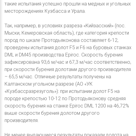
такие испытания успешно прошли на медных и угольных
месторождениях Кузбасса и Урала.
Так, например, в условиях разреза «Кийзасский» (пос.
Мыски, Кемеровская область), где категория крепости
пород по шкале Протодьяконова составляет 6-12,
проведены испытания долот F5 и F6 на буровых станках
DML и DM45 производства Epiroc. Скорость бурения
зафиксирована 93,6 м/час и 67,3 м/час соответственно,
при скорости бурения долотами другого производителя
– 65,5 м/час. Отличные результаты получены на
Калтанском угольном разрезе (АО «УК
«Кузбассразрезуголь»): при испытании долот F5 на
породе крепостью 10-12 по Протодьяконову средняя
скорость бурения на станке Epiroc DML 1200 на 46,72%
выше скорости бурения долотом другого
производителя.
Не менее выдающиеся результаты показали долота на