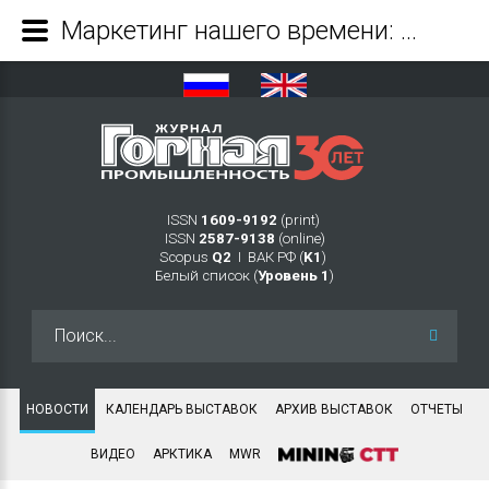
Маркетинг нашего времени: компания Marketing from Timchenko запускает корпоративный сайт - Журнал Горная промышленность
ISSN
1609-9192
(print)
ISSN
2587-9138
(online)
Scopus
Q2
Ι ВАК РФ (
K1
)
Белый список (
Уровень 1
)
Искать...
НОВОСТИ
КАЛЕНДАРЬ ВЫСТАВОК
АРХИВ ВЫСТАВОК
ОТЧЕТЫ
ВИДЕО
АРКТИКА
MWR