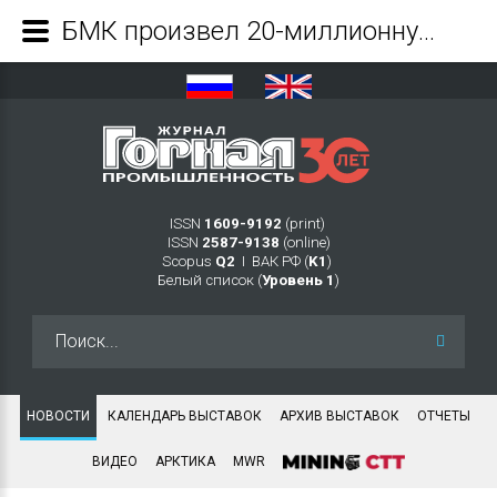
БМК произвел 20-миллионную тонну метизов - Журнал Горная промышленность
ISSN
1609-9192
(print)
ISSN
2587-9138
(online)
Scopus
Q2
Ι ВАК РФ (
K1
)
Белый список (
Уровень 1
)
Искать...
НОВОСТИ
КАЛЕНДАРЬ ВЫСТАВОК
АРХИВ ВЫСТАВОК
ОТЧЕТЫ
ВИДЕО
АРКТИКА
MWR