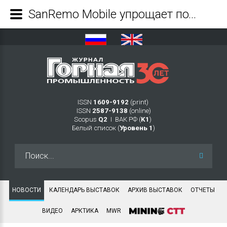
SanRemo Mobile упрощает подключение к буровым установкам Sandvik для открытых горных работ - Журнал Горная промышленность
ISSN
1609-9192
(print)
ISSN
2587-9138
(online)
Scopus
Q2
Ι ВАК РФ (
K1
)
Белый список (
Уровень 1
)
Искать...
НОВОСТИ
КАЛЕНДАРЬ ВЫСТАВОК
АРХИВ ВЫСТАВОК
ОТЧЕТЫ
ВИДЕО
АРКТИКА
MWR