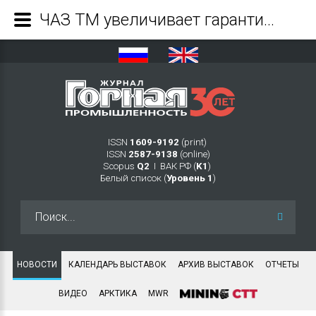
ЧАЗ ТМ увеличивает гарантию на свою продукцию - Журнал Горная промышленность
ISSN
1609-9192
(print)
ISSN
2587-9138
(online)
Scopus
Q2
Ι ВАК РФ (
K1
)
Белый список (
Уровень 1
)
Искать...
НОВОСТИ
КАЛЕНДАРЬ ВЫСТАВОК
АРХИВ ВЫСТАВОК
ОТЧЕТЫ
ВИДЕО
АРКТИКА
MWR