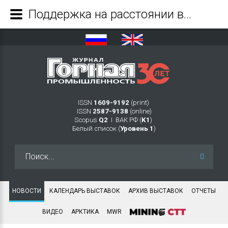
Поддержка на расстоянии вытянутой руки с My Rock Tools Analyze - Журнал Горная промышленность
ISSN
1609-9192
(print)
ISSN
2587-9138
(online)
Scopus
Q2
Ι ВАК РФ (
K1
)
Белый список (
Уровень 1
)
Искать...
НОВОСТИ
КАЛЕНДАРЬ ВЫСТАВОК
АРХИВ ВЫСТАВОК
ОТЧЕТЫ
ВИДЕО
АРКТИКА
MWR