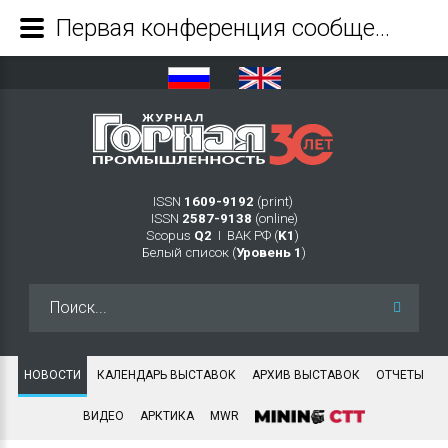
Первая конференция сообщества #Молодые_Инженеры объединила 200 представителей молодежи ТЭК и МСК - Журнал Горная промышленность
ISSN
1609-9192
(print)
ISSN
2587-9138
(online)
Scopus
Q2
Ι ВАК РФ (
K1
)
Белый список (
Уровень 1
)
Искать...
НОВОСТИ
КАЛЕНДАРЬ ВЫСТАВОК
АРХИВ ВЫСТАВОК
ОТЧЕТЫ
ВИДЕО
АРКТИКА
MWR