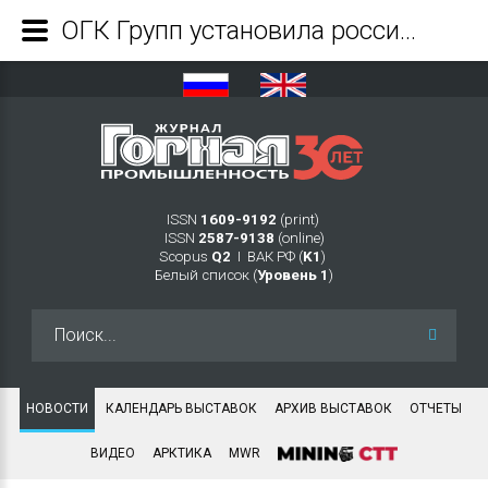
ОГК Групп установила российский рекорд в колонковом бурении - Журнал Горная промышленность
ISSN
1609-9192
(print)
ISSN
2587-9138
(online)
Scopus
Q2
Ι ВАК РФ (
K1
)
Белый список (
Уровень 1
)
Искать...
НОВОСТИ
КАЛЕНДАРЬ ВЫСТАВОК
АРХИВ ВЫСТАВОК
ОТЧЕТЫ
ВИДЕО
АРКТИКА
MWR