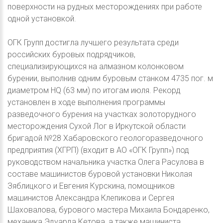
поверхности на рудных месторождениях при работе
одной установкой.
ОГК Групп достигла лучшего результата среди
российских буровых подрядчиков,
специализирующихся на алмазном колонковом
бурении, выполнив одним буровым станком 4735 пог. м
диаметром HQ (63 мм) по итогам июля. Рекорд
установлен в ходе выполнения программы
разведочного бурения на участках золоторудного
месторождения Сухой Лог в Иркутской области
бригадой №28 Хабаровского геологоразведочного
предприятия (ХГРП) (входит в АО «ОГК Групп») под
руководством начальника участка Олега Расулова в
составе машинистов буровой установки Николая
Зяблицкого и Евгения Курскина, помощников
машинистов Александра Клепикова и Сергея
Шаховалова, бурового мастера Михаила Бондаренко,
механика Эдуарда Кетова, а также машиниста