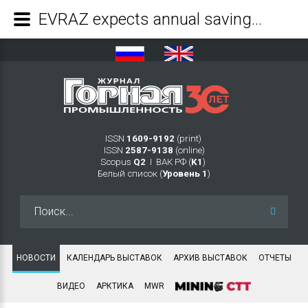
EVRAZ expects annual savings of US$12 million from new projects based on advanced analytics (2) - Журнал Горная промышленность
ISSN
1609-9192
(print)
ISSN
2587-9138
(online)
Scopus
Q2
Ι ВАК РФ (
K1
)
Белый список (
Уровень 1
)
Искать...
НОВОСТИ
КАЛЕНДАРЬ ВЫСТАВОК
АРХИВ ВЫСТАВОК
ОТЧЕТЫ
ВИДЕО
АРКТИКА
MWR