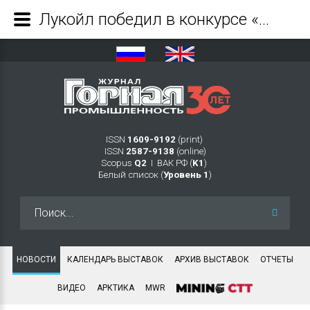
Лукойл победил в конкурсе «Лучший поставщик» одной из ведущих сталелитейных компаний мира - Журнал Горная промышленность
ISSN
1609-9192
(print)
ISSN
2587-9138
(online)
Scopus
Q2
Ι ВАК РФ (
K1
)
Белый список (
Уровень 1
)
Искать...
НОВОСТИ
КАЛЕНДАРЬ ВЫСТАВОК
АРХИВ ВЫСТАВОК
ОТЧЕТЫ
ВИДЕО
АРКТИКА
MWR