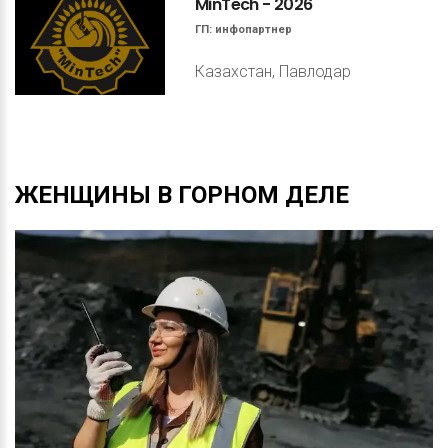
MinTech
-
2026
ГП:
инфопартнер
Казахстан, Павлодар
ЖЕНЩИНЫ
В
ГОРНОМ
ДЕЛЕ