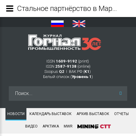
Стальное партнёрство в Марий Эл: в поселке Суслонгер открылся центр обучения сварочным технологиям - Журнал Горная промышленность
ISSN
1609-9192
(print)
ISSN
2587-9138
(online)
Scopus
Q2
Ι ВАК РФ (
K1
)
Белый список (
Уровень 1
)
Искать...
НОВОСТИ
КАЛЕНДАРЬ ВЫСТАВОК
АРХИВ ВЫСТАВОК
ОТЧЕТЫ
ВИДЕО
АРКТИКА
MWR